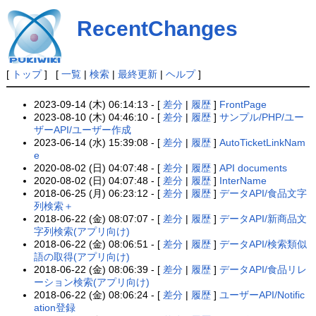
RecentChanges
[
トップ
] [
一覧
|
検索
|
最終更新
|
ヘルプ
]
2023-09-14 (木) 06:14:13 - [
差分
|
履歴
]
FrontPage
2023-08-10 (木) 04:46:10 - [
差分
|
履歴
]
サンプル/PHP/ユー
ザーAPI/ユーザー作成
2023-06-14 (水) 15:39:08 - [
差分
|
履歴
]
AutoTicketLinkNam
e
2020-08-02 (日) 04:07:48 - [
差分
|
履歴
]
API documents
2020-08-02 (日) 04:07:48 - [
差分
|
履歴
]
InterName
2018-06-25 (月) 06:23:12 - [
差分
|
履歴
]
データAPI/食品文字
列検索＋
2018-06-22 (金) 08:07:07 - [
差分
|
履歴
]
データAPI/新商品文
字列検索(アプリ向け)
2018-06-22 (金) 08:06:51 - [
差分
|
履歴
]
データAPI/検索類似
語の取得(アプリ向け)
2018-06-22 (金) 08:06:39 - [
差分
|
履歴
]
データAPI/食品リレ
ーション検索(アプリ向け)
2018-06-22 (金) 08:06:24 - [
差分
|
履歴
]
ユーザーAPI/Notific
ation登録