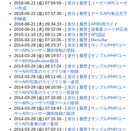
2018-06-22 (金) 07:58:09 - [
差分
|
履歴
]
ユーザーAPI/ユーザ
ー作成
2018-06-22 (金) 07:57:30 - [
差分
|
履歴
]
データAPI/食品文字
列検索
2018-06-21 (木) 09:34:33 - [
差分
|
履歴
]
API利用ガイド
2018-06-21 (木) 09:32:04 - [
差分
|
履歴
]
栄養素コード対応表
2015-11-10 (火) 08:11:28 - [
差分
|
履歴
]
API認証
2015-02-13 (金) 07:10:05 - [
差分
|
履歴
]
MenuBar
2014-03-28 (金) 08:23:37 - [
差分
|
履歴
]
サンプル/PHP/ユー
ザーAPI/ユーザー属性情報の登録
2014-03-28 (金) 08:19:57 - [
差分
|
履歴
]
サンプル/PHP/ユー
ザーAPI/Notification取得
2014-03-28 (金) 08:17:24 - [
差分
|
履歴
]
サンプル/PHP/ユー
ザーAPI/写真のライブラリ単一削除
2014-03-28 (金) 08:11:45 - [
差分
|
履歴
]
サンプル/PHP/ユー
ザーAPI/写真のライブラリ単一参照
2014-03-28 (金) 08:10:09 - [
差分
|
履歴
]
サンプル/PHP/ユー
ザーAPI/写真のライブラリ一覧取得
2014-03-28 (金) 07:20:09 - [
差分
|
履歴
]
サンプル/PHP/ユー
ザーAPI/ユーザー付随データの取得
2014-03-28 (金) 07:18:43 - [
差分
|
履歴
]
サンプル/PHP/ユー
ザーAPI/ユーザー属性情報の取得
2014-03-28 (金) 07:15:16 - [
差分
|
履歴
]
サンプル/PHP/ユー
ザーAPI/食事の単一参照
2014-03-28 (金) 07:02:13 - [
差分
|
履歴
]
サンプル/PHP/ユー