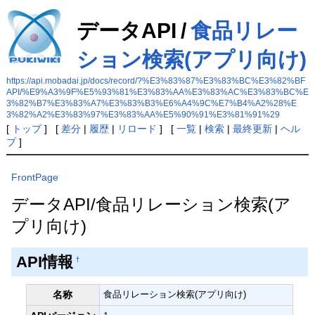
データAPI
/
食品リレー
ション検索(アプリ向け)
https://api.mobadai.jp/docs/record/?%E3%83%87%E3%83%BC%E3%82%BF
API/%E9%A3%9F%E5%93%81%E3%83%AA%E3%83%AC%E3%83%BC%E
3%82%B7%E3%83%A7%E3%83%B3%E6%A4%9C%E7%B4%A2%28%E
3%82%A2%E3%83%97%E3%83%AA%E5%90%91%E3%81%91%29
[
トップ
] [
差分
|
履歴
|
リロード
] [
一覧
|
検索
|
最終更新
|
ヘル
プ
]
FrontPage
データAPI/食品リレーション検索(ア
プリ向け)
API情報
†
名称
食品リレーション検索(アプリ向け)