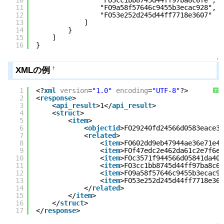
10
"FO3cc1bb8745d44ff97ba8c6fe",
11
"FO9a58f57646c9455b3ecac928",
12
"FO53e252d245d44ff7718e3607"
13
]
14
}
15
]
16
}
↑
XMLの例
†
1
<?
xml
version
=
"1.0"
encoding
=
"UTF-8"
?>
?
2
<
response
>
3
<
api_result
>1</
api_result
>
4
<
struct
>
5
<
item
>
6
<
objectid
>FO29240fd24566d0583eace35
7
<
related
>
8
<
item
>FO602dd9eb47944ae36e71e45
9
<
item
>FOf47edc2e462da61c2e7f6e4
10
<
item
>FOc3571f944566d05841da408
11
<
item
>FO3cc1bb8745d44ff97ba8c6f
12
<
item
>FO9a58f57646c9455b3ecac92
13
<
item
>FO53e252d245d44ff7718e360
14
</
related
>
15
</
item
>
16
</
struct
>
17
</
response
>