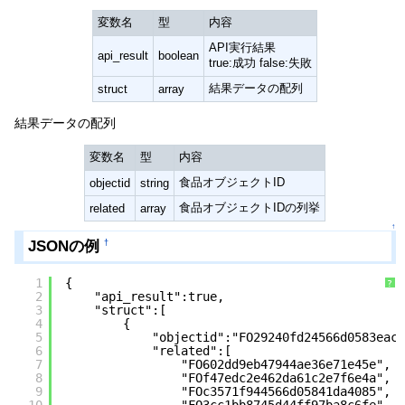
変数名
型
内容
API実行結果
api_result
boolean
true:成功 false:失敗
結果データの配列
struct
array
結果データの配列
変数名
型
内容
食品オブジェクトID
objectid
string
食品オブジェクトIDの列挙
related
array
↑
JSONの例
†
1
{
?
2
"api_result":true,
3
"struct":[
4
{
5
"objectid":"FO29240fd24566d0583eace
6
"related":[
7
"FO602dd9eb47944ae36e71e45e",
8
"FOf47edc2e462da61c2e7f6e4a",
9
"FOc3571f944566d05841da4085",