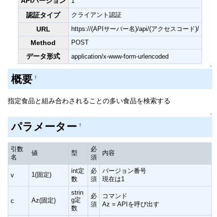
APIバージョン
1
認証タイプ
クライアント認証
URL
https://(APIサーバー名)/api/(アクセスコード)/
Method
POST
データ形式
application/x-www-form-urlencoded
↑
概要
†
指定食品と組み合わされることの多い食品を検索する
↑
パラメーター
†
引数
必
値
型
内容
名
須
int定
必
バージョン番号
1(固定)
v
数
須
現在は1
strin
必
コマンド
g定
Az(固定)
c
須
Az = APIを呼び出す
数