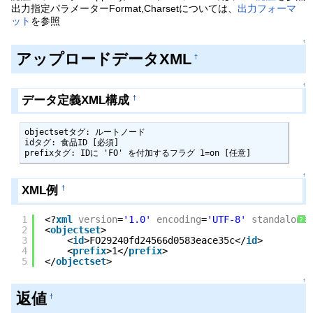
出力指定パラメーターFormat,Charsetについては、
出力フォーマ
ット
を参照
↑
アップロードデータXML
†
↑
データ定義XML構成
†
objectsetタグ: ルートノード

idタグ: 食品ID [必須]

prefixタグ: IDに 'FO' を付加するフラグ 1=on [任意]
↑
XML例
†
1
<?
xml
version
=
'1.0'
encoding
=
'UTF-8'
standalone
=
?
2
<
objectset
>
3
<
id
>FO29240fd24566d0583eace35c</
id
>
4
<
prefix
>1</
prefix
>
5
</
objectset
>
↑
返値
†