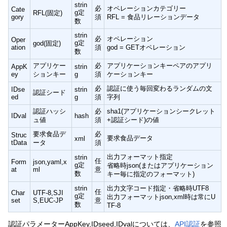
strin
必
オペレーションカテゴリー
Cate
g定
RFL(固定)
gory
須
RFL = 食品リレーションデータ
数
strin
必
オペレーション
Oper
g定
god(固定)
ation
須
god = GETオペレーション
数
アプリケー
必
アプリケーションキーペアのアプリ
AppK
strin
ey
ションキー
g
須
ケーションキー
必
認証に使う毎回変わるランダムの文
IDse
strin
認証シード
ed
g
須
字列
認証ハッシ
必
sha1(アプリケーションシークレット
IDval
hash
ュ値
須
+認証シード)の値
要求食品デ
必
Struc
要求食品データ
xml
tData
ータ
須
出力フォーマット指定
strin
任
Form
json,yaml,x
g定
省略時json(またはアプリケーション
at
ml
意
数
キー毎に指定のフォーマット)
strin
出力文字コード指定・省略時UTF8
任
Char
UTF-8,SJI
g定
出力フォーマットjson,xml時は常にU
set
S,EUC-JP
意
数
TF-8
認証パラメーターAppKey,IDseed,IDvalについては、
API認証
を参照