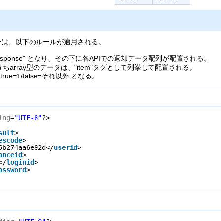
合は、以下のルールが適用される。
sponse" となり、その下に各APIでの返却データ配列が配置される。
array型のデータは、"item"タグとして列挙して配置される。
ue=1/false=それ以外 となる。
ing
=
"UTF-8"
?>
sult
>
escode
>
5b274aa6e92d</
userid
>
anceid
>
</
loginid
>
assword
>