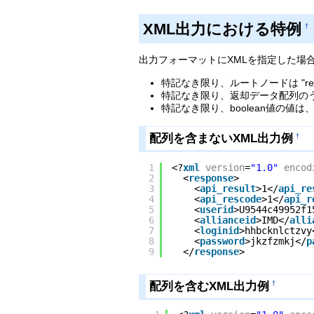
XML出力における特例
†
出力フォーマットにXMLを指定した場
特記なき限り、ルートノードは "re
特記なき限り、返却データ配列のうち
特記なき限り、boolean値の値は、tr
配列を含まないXML出力例
†
1
<?
xml
version
=
"1.0"
encod
2
<
response
>
3
<
api_result
>1</
api_re
4
<
api_rescode
>1</
api_r
5
<
userid
>U9544c49952f1
6
<
allianceid
>IMD</
alli
7
<
loginid
>hhbcknlctzvy
8
<
password
>jkzfzmkj</
p
9
</
response
>
配列を含むXML出力例
†