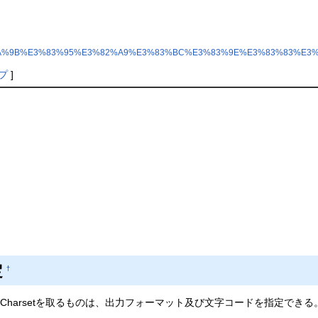
%BA%E5%8A%9B%E3%83%95%E3%82%A9%E3%83%BC%E3%83%9E%E3%83%83%E3
プ
]
定
†
及びCharsetを取るものは、出力フォーマット及び文字コードを指定できる