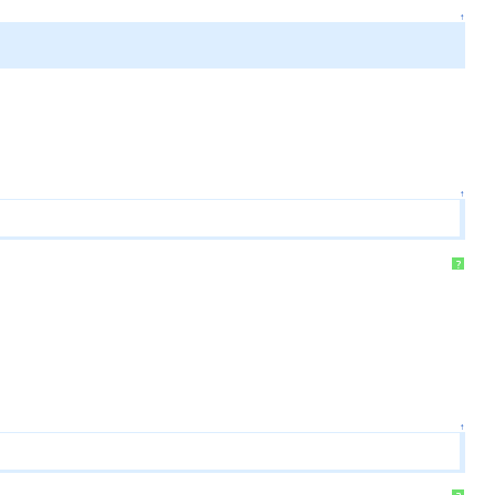
↑
↑
?
↑