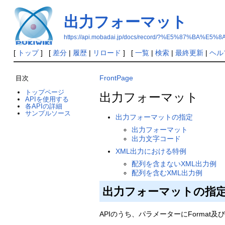
出力フォーマット
https://api.mobadai.jp/docs/record/?%E5%87
[
トップ
] [
差分
|
履歴
|
リロード
] [
一覧
|
検索
|
最終更新
|
ヘル
FrontPage
目次
トップページ
出力フォーマット
APIを使用する
各APIの詳細
サンプルソース
出力フォーマットの指定
出力フォーマット
出力文字コード
XML出力における特例
配列を含まないXML出力例
配列を含むXML出力例
出力フォーマットの指
APIのうち、パラメーターにFormat