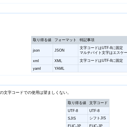
取り得る値
フォーマット
特記事項
文字コードはUTF-8に固定
json
JSON
マルチバイト文字はエスケ
文字コードはUTF-8に固定
xml
XML
yaml
YAML
し、他の文字コードでの使用は望ましくない。
取り得る値
文字コード
UTF-8
UTF-8
シフトJIS
SJIS
EUC-JP
EUC-JP