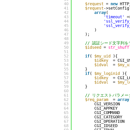
40
$request
= 
new
HTTP
41
$request
->setConfig
42
array
(
43
'timeout'
=
44
'ssl_verify
45
'ssl_verify
46
)
47
);
48
49
// 認証シード文字列
50
$idseed
= 
str_shuff
51
52
if
( 
$my_uid
){
53
$idkey
= CGI_U
54
$idval
= 
$my_u
55
}
56
if
( 
$my_loginid
){
57
$idkey
= CGI_L
58
$idval
= 
$my_l
59
}
60
61
// リクエストパラメー
62
$req_param
= 
array
63
CGI_VERSION    
64
CGI_APPKEY     
65
CGI_COMMAND    
66
CGI_CATEGORY   
67
CGI_OPERATION  
68
CGI_IDSEED     