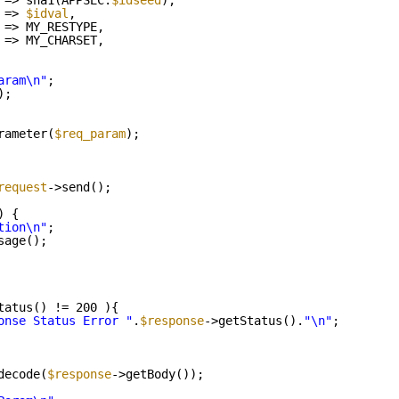
 => sha1(APPSEC.
$idseed
),
=> 
$idval
,
 => MY_RESTYPE,
 => MY_CHARSET,
aram\n"
;
);
rameter(
$req_param
);
request
->send();
) {
tion\n"
;
sage();
tatus() != 200 ){
onse Status Error "
.
$response
->getStatus().
"\n"
;
decode(
$response
->getBody());