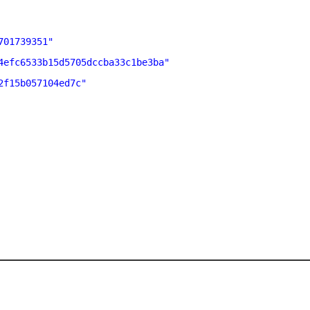
701739351"
4efc6533b15d5705dccba33c1be3ba"
2f15b057104ed7c"