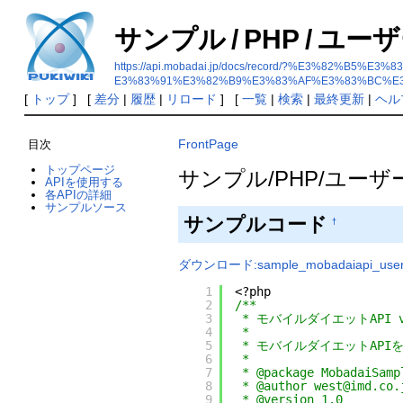
サンプル
/
PHP
/
ユーザ
https://api.mobadai.jp/docs/record/?%E3%8
E3%83%91%E3%82%B9%E3%83%AF%E3%83%BC%E
[
トップ
] [
差分
|
履歴
|
リロード
] [
一覧
|
検索
|
最終更新
|
ヘル
FrontPage
目次
トップページ
サンプル/PHP/ユー
APIを使用する
各APIの詳細
サンプルソース
サンプルコード
†
ダウンロード:sample_mobadaiapi_user_
1
<?php
2
/**
3
* モバイルダイエットAPI
4
*
5
* モバイルダイエットAPI
6
*
7
* @package MobadaiSamp
8
* @author west@imd.co.
9
* @version 1.0