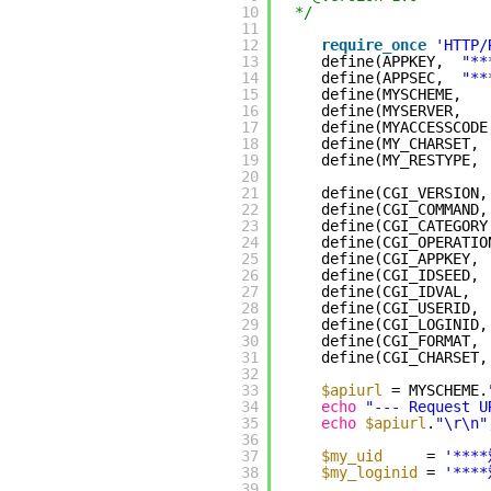
10
*/
11
12
require_once
'HTTP/
13
define(APPKEY,  
"**
14
define(APPSEC,  
"**
15
define(MYSCHEME,   
16
define(MYSERVER,   
17
define(MYACCESSCODE
18
define(MY_CHARSET, 
19
define(MY_RESTYPE, 
20
21
define(CGI_VERSION,
22
define(CGI_COMMAND,
23
define(CGI_CATEGORY
24
define(CGI_OPERATIO
25
define(CGI_APPKEY, 
26
define(CGI_IDSEED, 
27
define(CGI_IDVAL,  
28
define(CGI_USERID, 
29
define(CGI_LOGINID,
30
define(CGI_FORMAT, 
31
define(CGI_CHARSET,
32
33
$apiurl
= MYSCHEME.
34
echo
"--- Request U
35
echo
$apiurl
.
"\r\n"
36
37
$my_uid
= 
'**
38
$my_loginid
= 
'**
39