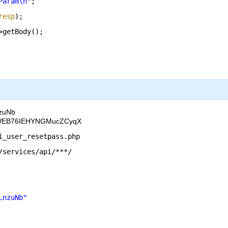
Param\n"
;
resp
);
>getBody();
uNb
76IEHYNGMucZCyqX
i_user_resetpass
.php
/services/api/
***/
LnzuNb"