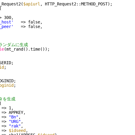
_Request2(
$apiurl
, HTTP_Request2::METHOD_POST);
(
> 300,
_host'
=> false,
_peer'
=> false,
をランダムに生成
le
(mt_rand().time());
SERID;
id
;
OGINID;
oginid
;
タを生成
(
 => 1,
 => APPKEY,
 => 
"Bn"
,
 => 
"URG"
,
 => 
"rak"
,
 => 
$idseed
,