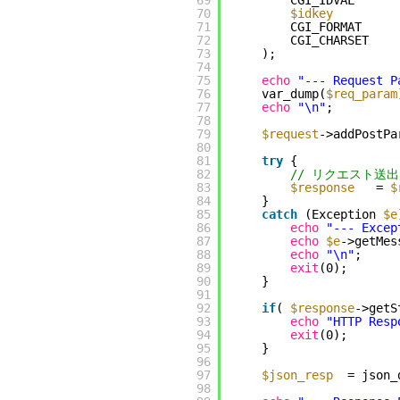
69
CGI_IDVAL      
70
$idkey
71
CGI_FORMAT     
72
CGI_CHARSET    
73
);
74
75
echo
"--- Request P
76
var_dump(
$req_param
77
echo
"\n"
;
78
79
$request
->addPostPa
80
81
try
{
82
// リクエスト送出
83
$response
= 
$
84
}
85
catch
(Exception 
$e
86
echo
"--- Excep
87
echo
$e
->getMes
88
echo
"\n"
;
89
exit
(0);
90
}
91
92
if
( 
$response
->getS
93
echo
"HTTP Resp
94
exit
(0);
95
}
96
97
$json_resp
= json_
98