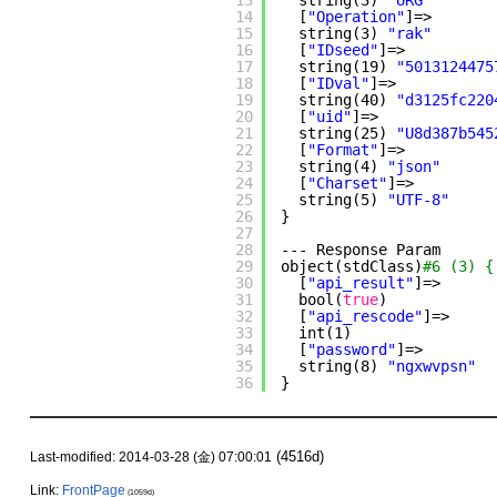
13
string(3) 
"URG"
14
[
"Operation"
]=>
15
string(3) 
"rak"
16
[
"IDseed"
]=>
17
string(19) 
"5013124475
18
[
"IDval"
]=>
19
string(40) 
"d3125fc220
20
[
"uid"
]=>
21
string(25) 
"U8d387b545
22
[
"Format"
]=>
23
string(4) 
"json"
24
[
"Charset"
]=>
25
string(5) 
"UTF-8"
26
}
27
28
--- Response Param
29
object(stdClass)
#6 (3) {
30
[
"api_result"
]=>
31
bool(
true
)
32
[
"api_rescode"
]=>
33
int(1)
34
[
"password"
]=>
35
string(8) 
"ngxwvpsn"
36
}
(4516d)
Last-modified: 2014-03-28 (金) 07:00:01
Link:
FrontPage
(1059d)