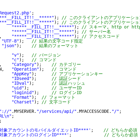
Request2.php'
;
***__FILL_IT!!__*****"
); 
// このクライアントのアプリケーショ
***__FILL_IT!!__*****"
); 
// このクライアントのアプリケーシ
     
"*****__FILL_IT!!__*****"
); 
// スキーマ, http or htt
     
"*****__FILL_IT!!__*****"
); 
// サーバー名
,    
"*****__FILL_IT!!__*****"
); 
// アクセスコード
 
"UTF-8"
);   
// 結果の文字コード指定
 
"json"
);    
// 結果のフォーマット
     
"v"
);   
// バージョン
     
"c"
);   
// コマンド
,    
"Category"
);    
// カテゴリー
N,   
"Operation"
);   
// コマンド
     
"AppKey"
);      
// アプリケーションキー
     
"IDseed"
);      
// 認証シード
     
"IDval"
);       
// 認証ハッシュ
     
"uid"
);         
// ユーザーID
     
"loginid"
);     
// ログインID
     
"Format"
);  
// フォーマット
     
"Charset"
); 
// 文字コード
"://"
.MYSERVER.
"/services/api/"
.MYACCESSCODE.
"/"
;
RL\n"
;
;
**対象アカウントのモバイルダイエットID****'
;    
// どちらか必須
**対象アカウントのログインID****'
;             
// どちらか必須