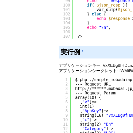
99
echo
"--- Response 
100
if
( 
$json_resp
){
101
var_dump(
$json_
102
} 
else
{
103
echo
$response
-
104
}
105
echo
"\n"
;
106
107
?>
実行例
†
アプリケーションキー: VxXEBg9fHDLnz
アプリケーションシークレット: IWMtlWEB
1
$ php .
/sample_mobadaiap
2
--- Request URL
3
http:
//
******.mobadai.jp
4
--- Request Param
5
array(10) {
6
[
"v"
]=>
7
int(1)
8
[
"AppKey"
]=>
9
string(16) 
"VxXEBg9fHD
10
[
"c"
]=>
11
string(2) 
"Bn"
12
[
"Category"
]=>