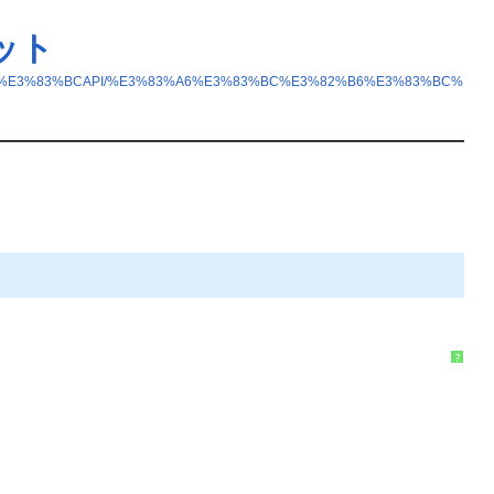
ット
82%B6%E3%83%BCAPI/%E3%83%A6%E3%83%BC%E3%82%B6%E3%83%BC%
?