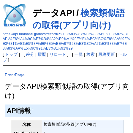
データAPI
/
検索類似語
の取得(アプリ向け)
https://api.mobadai.jp/docs/record/?%E3%83%87%E3%83%BC%E3%82%BF
API/%E6%A4%9C%E7%B4%A2%E9%A1%9E%E4%BC%BC%E8%AA%9E%
E3%81%AE%E5%8F%96%E5%BE%97%28%E3%82%A2%E3%83%97%E
3%83%AA%E5%90%91%E3%81%91%29
[
トップ
] [
差分
|
履歴
|
リロード
] [
一覧
|
検索
|
最終更新
|
ヘル
プ
]
FrontPage
データAPI/検索類似語の取得(アプリ向
け)
API情報
†
名称
検索類似語の取得(アプリ向け)