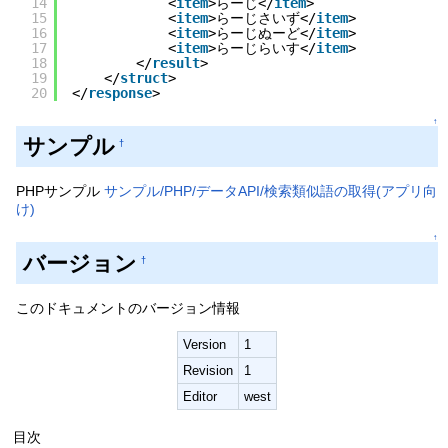
14
<
item
>らーじ</
item
>
15
<
item
>らーじさいず</
item
>
16
<
item
>らーじぬーど</
item
>
17
<
item
>らーじらいす</
item
>
18
</
result
>
19
</
struct
>
20
</
response
>
↑
サンプル
†
PHPサンプル
サンプル/PHP/データAPI/検索類似語の取得(アプリ向
け)
↑
バージョン
†
このドキュメントのバージョン情報
Version
1
Revision
1
Editor
west
目次