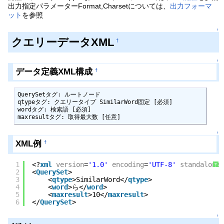
出力指定パラメーターFormat,Charsetについては、
出力フォーマ
ット
を参照
↑
クエリーデータXML
†
↑
データ定義XML構成
†
QuerySetタグ: ルートノード

qtypeタグ: クエリータイプ SimilarWord固定 [必須]

wordタグ: 検索語 [必須]

maxresultタグ: 取得最大数 [任意]
↑
XML例
†
1
<?
xml
version
=
'1.0'
encoding
=
'UTF-8'
standalone
=
?
2
<
QuerySet
>
3
<
qtype
>SimilarWord</
qtype
>
4
<
word
>ら</
word
>
5
<
maxresult
>10</
maxresult
>
6
</
QuerySet
>
↑