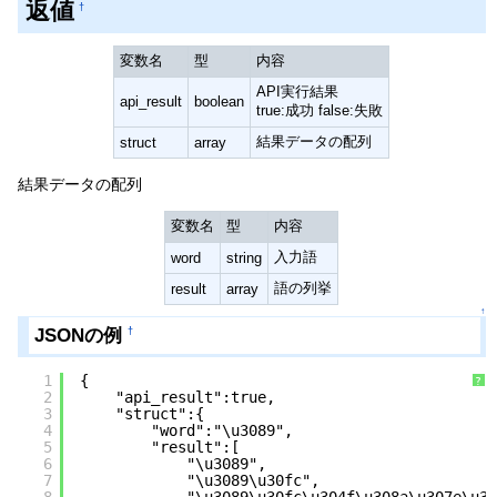
返値
†
変数名
型
内容
API実行結果
api_result
boolean
true:成功 false:失敗
結果データの配列
struct
array
結果データの配列
変数名
型
内容
入力語
word
string
語の列挙
result
array
↑
JSONの例
†
1
{
?
2
"api_result":true,
3
"struct":{
4
"word":"\u3089",
5
"result":[
6
"\u3089",
7
"\u3089\u30fc",