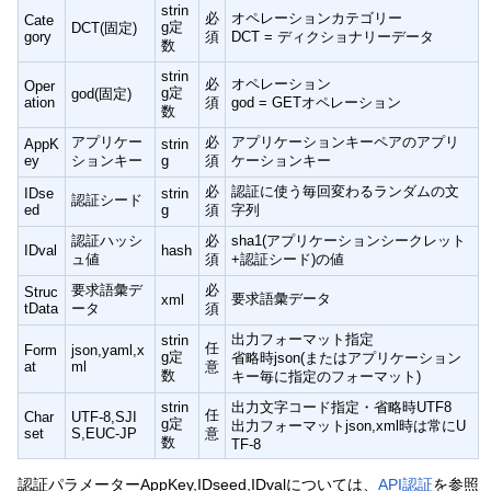
strin
必
オペレーションカテゴリー
Cate
g定
DCT(固定)
gory
須
DCT = ディクショナリーデータ
数
strin
必
オペレーション
Oper
g定
god(固定)
ation
須
god = GETオペレーション
数
アプリケー
必
アプリケーションキーペアのアプリ
AppK
strin
ey
ションキー
g
須
ケーションキー
必
認証に使う毎回変わるランダムの文
IDse
strin
認証シード
ed
g
須
字列
認証ハッシ
必
sha1(アプリケーションシークレット
IDval
hash
ュ値
須
+認証シード)の値
要求語彙デ
必
Struc
要求語彙データ
xml
tData
ータ
須
出力フォーマット指定
strin
任
Form
json,yaml,x
g定
省略時json(またはアプリケーション
at
ml
意
数
キー毎に指定のフォーマット)
strin
出力文字コード指定・省略時UTF8
任
Char
UTF-8,SJI
g定
出力フォーマットjson,xml時は常にU
set
S,EUC-JP
意
数
TF-8
認証パラメーターAppKey,IDseed,IDvalについては、
API認証
を参照