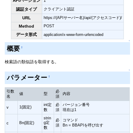
APIバージョン
1
認証タイプ
クライアント認証
URL
https://(APIサーバー名)/api/(アクセスコード)/
Method
POST
データ形式
application/x-www-form-urlencoded
↑
概要
†
検索語の類似語を取得する。
↑
パラメーター
†
引数
必
値
型
内容
名
須
int定
必
バージョン番号
1(固定)
v
数
須
現在は1
strin
必
コマンド
g定
Bn(固定)
c
須
Bn = BBAPIを呼び出す
数