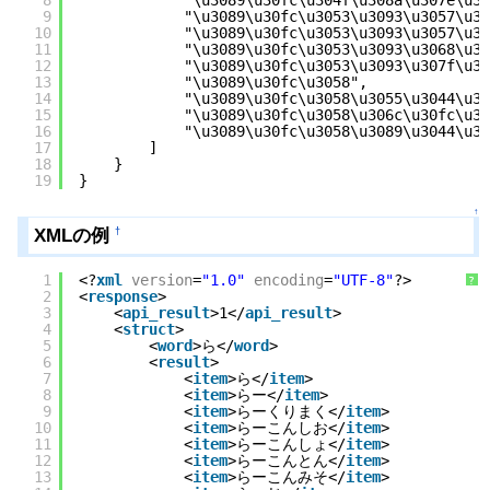
8
"\u3089\u30fc\u304f\u308a\u307e\u30
9
"\u3089\u30fc\u3053\u3093\u3057\u30
10
"\u3089\u30fc\u3053\u3093\u3057\u30
11
"\u3089\u30fc\u3053\u3093\u3068\u30
12
"\u3089\u30fc\u3053\u3093\u307f\u30
13
"\u3089\u30fc\u3058",
14
"\u3089\u30fc\u3058\u3055\u3044\u30
15
"\u3089\u30fc\u3058\u306c\u30fc\u30
16
"\u3089\u30fc\u3058\u3089\u3044\u30
17
]
18
}
19
}
↑
XMLの例
†
1
<?
xml
version
=
"1.0"
encoding
=
"UTF-8"
?>
?
2
<
response
>
3
<
api_result
>1</
api_result
>
4
<
struct
>
5
<
word
>ら</
word
>
6
<
result
>
7
<
item
>ら</
item
>
8
<
item
>らー</
item
>
9
<
item
>らーくりまく</
item
>
10
<
item
>らーこんしお</
item
>
11
<
item
>らーこんしょ</
item
>
12
<
item
>らーこんとん</
item
>
13
<
item
>らーこんみそ</
item
>