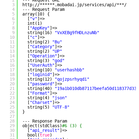
2
--- Request URL
3
http:
//
******.mobadai.jp
/services/api/
***/
4
--- Request Param
5
array(10) {
6
[
"v"
]=>
7
int(1)
8
[
"AppKey"
]=>
9
string(16) 
"VxXEBg9fHDLnzuNb"
10
[
"c"
]=>
11
string(2) 
"Bu"
12
[
"Category"
]=>
13
string(2) 
"UP"
14
[
"Operation"
]=>
15
string(3) 
"god"
16
[
"UserAuth"
]=>
17
string(10) 
"userhashbb"
18
[
"loginid"
]=>
19
string(12) 
"qojzpsrhyqdi"
20
[
"password"
]=>
21
string(40) 
"19a1b010db87117beefa50d118377d337
22
[
"Format"
]=>
23
string(4) 
"json"
24
[
"Charset"
]=>
25
string(5) 
"UTF-8"
26
}
27
28
--- Response Param
29
object(stdClass)
#6 (3) {
30
[
"api_result"
]=>
31
bool(
true
)