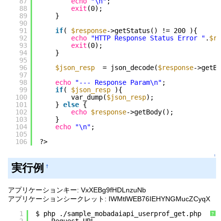
87
echo
"\n"
;
88
exit
(0);
89
}
90
91
if
( 
$response
->getStatus() != 200 ){
92
echo
"HTTP Response Status Error "
.
$re
93
exit
(0);
94
}
95
96
$json_resp
= json_decode(
$response
->getBo
97
98
echo
"--- Response Param\n"
;
99
if
( 
$json_resp
){
100
var_dump(
$json_resp
);
101
} 
else
{
102
echo
$response
->getBody();
103
}
104
echo
"\n"
;
105
106
?>
↑
実行例
†
アプリケーションキー: VxXEBg9fHDLnzuNb
アプリケーションシークレット: IWMtlWEB76IEHYNGMucZCyqX
1
$ php .
/sample_mobadaiapi_userprof_get
.php
?