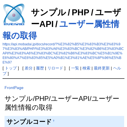
サンプル
/
PHP
/
ユーザ
ーAPI
/
ユーザー属性情
報の取得
https://api.mobadai.jp/docs/record/?%E3%82%B5%E3%83%B3%E3%83%9
7%E3%83%AB/PHP/%E3%83%A6%E3%83%BC%E3%82%B6%E3%83%BC
API/%E3%83%A6%E3%83%BC%E3%82%B6%E3%83%BC%E5%B1%9E%
E6%80%A7%E6%83%85%E5%A0%B1%E3%81%AE%E5%8F%96%E5%B
E%97
[
トップ
] [
差分
|
履歴
|
リロード
] [
一覧
|
検索
|
最終更新
|
ヘル
プ
]
FrontPage
サンプル/PHP/ユーザーAPI/ユーザー
属性情報の取得
サンプルコード
†