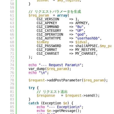
57
$idval
= 
$my_loginid
;
58
}
59
60
// リクエストパラメータを生成
61
$req_param
= 
array
(
62
CGI_VERSION     => 1,
63
CGI_APPKEY      => APPKEY,
64
CGI_COMMAND     => 
"Bu"
,
65
CGI_CATEGORY    => 
"UP"
,
66
CGI_OPERATION   => 
"god"
,
67
CGI_AUTHTYPE    => 
"userhashbb"
,
68
$idkey
=> 
$idval
,
69
CGI_PASSWORD    => sha1(APPSEC.
$my_pas
70
CGI_FORMAT      => MY_RESTYPE,
71
CGI_CHARSET     => MY_CHARSET,
72
);
73
74
echo
"--- Request Param\n"
;
75
var_dump(
$req_param
);
76
echo
"\n"
;
77
78
$request
->addPostParameter(
$req_param
);
79
80
try
{
81
// リクエスト送出
82
$response
= 
$request
->send();
83
}
84
catch
(Exception 
$e
) {
85
echo
"--- Exception\n"
;
86
echo
$e
->getMessage();