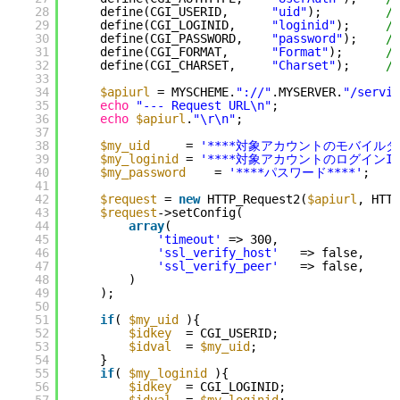
28
define(CGI_USERID,      
"uid"
);         
/
29
define(CGI_LOGINID,     
"loginid"
);     
/
30
define(CGI_PASSWORD,    
"password"
);    
/
31
define(CGI_FORMAT,      
"Format"
);      
/
32
define(CGI_CHARSET,     
"Charset"
);     
/
33
34
$apiurl
= MYSCHEME.
"://"
.MYSERVER.
"/servic
35
echo
"--- Request URL\n"
;
36
echo
$apiurl
.
"\r\n"
;
37
38
$my_uid
= 
'****対象アカウントのモバイルダイ
39
$my_loginid
= 
'****対象アカウントのログインID*
40
$my_password
= 
'****パスワード****'
;
41
42
$request
= 
new
HTTP_Request2(
$apiurl
, HTTP
43
$request
->setConfig(
44
array
(
45
'timeout'
=> 300,
46
'ssl_verify_host'
=> false,
47
'ssl_verify_peer'
=> false,
48
)
49
);
50
51
if
( 
$my_uid
){
52
$idkey
= CGI_USERID;
53
$idval
= 
$my_uid
;
54
}
55
if
( 
$my_loginid
){
56
$idkey
= CGI_LOGINID;