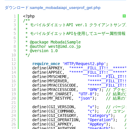
ダウンロード:sample_mobadaiapi_userprof_get.php
1
<?php
?
2
/**
3
* モバイルダイエットAPI ver.1 クライアントサン
4
*
5
* モバイルダイエットAPIを使用してユーザー属性情報を取
6
*
7
* @package MobadaiSample
8
* @author west@imd.co.jp
9
* @version 1.0
10
*/
11
12
require_once
'HTTP/Request2.php'
;
13
define(APPKEY,  
"*****__FILL_IT!!__*****"
)
14
define(APPSEC,  
"*****__FILL_IT!!__*****"
)
15
define(MYSCHEME,        
"*****__FILL_IT!!_
16
define(MYSERVER,        
"*****__FILL_IT!!_
17
define(MYACCESSCODE,    
"*****__FILL_IT!!_
18
define(MYACCESSCODE,    
"OPN"
); 
// アクセ
19
define(MY_CHARSET,  
"UTF-8"
);   
// 結果の
20
define(MY_RESTYPE,  
"json"
);    
// 結果の
21
22
define(CGI_VERSION,     
"v"
);   
// バージ
23
define(CGI_COMMAND,     
"c"
);   
// コマンド
24
define(CGI_CATEGORY,    
"Category"
);    
/
25
define(CGI_OPERATION,   
"Operation"
);   
/
26
define(CGI_APPKEY,      
"AppKey"
);      
/
27
define(CGI_AUTHTYPE,    
"UserAuth"
);    
/