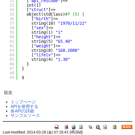
32
[
"api_rescode"
]=>
33
int(1)
34
[
"struct"
]=>
35
object(stdClass)
#7 (5) {
36
[
"birth"
]=>
37
string(10) 
"1970/11/22"
38
[
"sex"
]=>
39
string(1) 
"1"
40
[
"height"
]=>
41
string(5) 
"65.40"
42
[
"weight"
]=>
43
string(8) 
"168.2000"
44
[
"lifelv"
]=>
45
string(4) 
"1.30"
46
}
47
}
48
49
$
目次
トップページ
APIを使用する
各APIの詳細
サンプルソース
(4516d)
Last-modified: 2014-03-28 (金) 07:18:43