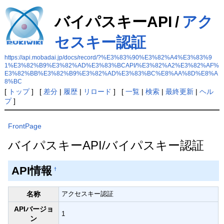
バイパスキーAPI
/
アク
セスキー認証
https://api.mobadai.jp/docs/record/?%E3%83%90%E3%82%A4%E3%83%9
1%E3%82%B9%E3%82%AD%E3%83%BCAPI/%E3%82%A2%E3%82%AF%
E3%82%BB%E3%82%B9%E3%82%AD%E3%83%BC%E8%AA%8D%E8%A
8%BC
[
トップ
] [
差分
|
履歴
|
リロード
] [
一覧
|
検索
|
最終更新
|
ヘル
プ
]
FrontPage
バイパスキーAPI/バイパスキー認証
API情報
†
名称
アクセスキー認証
APIバージョ
1
ン