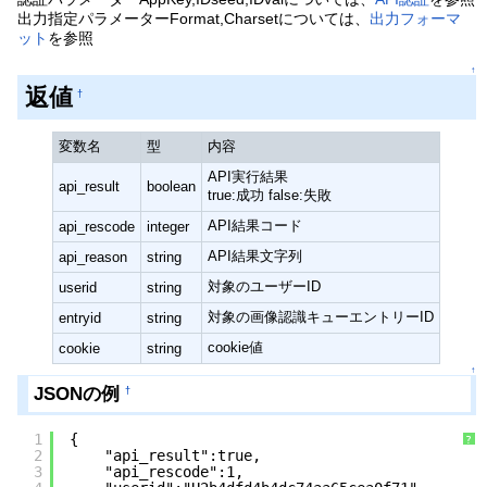
出力指定パラメーターFormat,Charsetについては、
出力フォーマ
ット
を参照
↑
返値
†
変数名
型
内容
API実行結果
api_result
boolean
true:成功 false:失敗
API結果コード
api_rescode
integer
API結果文字列
api_reason
string
対象のユーザーID
userid
string
対象の画像認識キューエントリーID
entryid
string
cookie値
cookie
string
↑
JSONの例
†
1
{
?
2
"api_result":true,
3
"api_rescode":1,