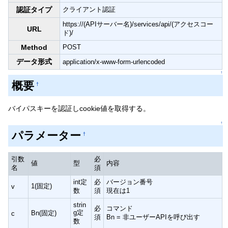
認証タイプ
クライアント認証
https://(APIサーバー名)/services/api/(アクセスコー
URL
ド)/
Method
POST
データ形式
application/x-www-form-urlencoded
↑
概要
†
バイパスキーを認証しcookie値を取得する。
↑
パラメーター
†
引数
必
値
型
内容
名
須
int定
必
バージョン番号
1(固定)
v
数
須
現在は1
strin
必
コマンド
g定
Bn(固定)
c
須
Bn = 非ユーザーAPIを呼び出す
数