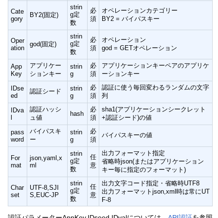
strin
必
オペレーションカテゴリー
Cate
g定
BY2(固定)
gory
須
BY2 = バイパスキー
数
strin
必
オペレーション
Oper
g定
god(固定)
ation
須
god = GETオペレーション
数
アプリケー
必
アプリケーションキーペアのアプリケ
App
strin
Key
ションキー
g
須
ーションキー
必
認証に使う毎回変わるランダムの文字
IDse
strin
認証シード
ed
g
須
列
認証ハッシ
必
sha1(アプリケーションシークレット
IDva
hash
l
ュ値
須
+認証シード)の値
バイパスキ
必
pass
strin
バイパスキーの値
word
ー
g
須
出力フォーマット指定
strin
任
For
json,yaml,x
g定
省略時json(またはアプリケーション
mat
ml
意
数
キー毎に指定のフォーマット)
strin
出力文字コード指定・省略時UTF8
任
Char
UTF-8,SJI
g定
出力フォーマットjson,xml時は常にUT
set
S,EUC-JP
意
数
F-8
認証パラメーターAppKey,IDseed,IDvalについては、
API認証
を参照