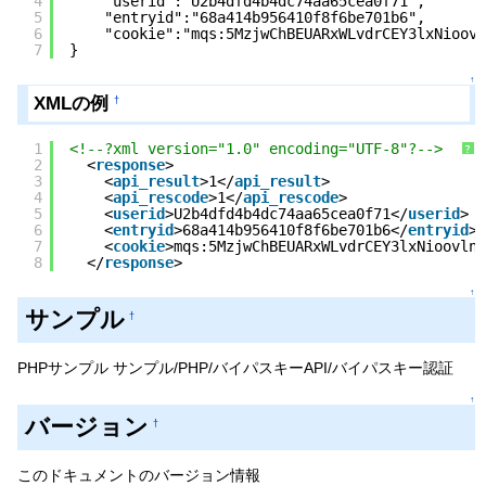
4
"userid":"U2b4dfd4b4dc74aa65cea0f71",
5
"entryid":"68a414b956410f8f6be701b6",
6
"cookie":"mqs:5MzjwChBEUARxWLvdrCEY3lxNioovl
7
}
↑
XMLの例
†
1
<!--?xml version="1.0" encoding="UTF-8"?-->
?
2
<
response
>
3
<
api_result
>1</
api_result
>
4
<
api_rescode
>1</
api_rescode
>
5
<
userid
>U2b4dfd4b4dc74aa65cea0f71</
userid
>
6
<
entryid
>68a414b956410f8f6be701b6</
entryid
>
7
<
cookie
>mqs:5MzjwChBEUARxWLvdrCEY3lxNioovln4
8
</
response
>
↑
サンプル
†
PHPサンプル サンプル/PHP/バイパスキーAPI/バイパスキー認証
↑
バージョン
†
このドキュメントのバージョン情報