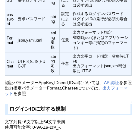
要求ログインID
によ
ログインIDの発行が必須の場合
uid
ng
る
は必ず送出
設定
作成するログインパスワード
pas
stri
要求パスワード
によ
ログインIDの発行が必須の場合
swo
ng
rd
る
は必ず送出
出力フォーマット指定
stri
ng
省略時json(またはアプリケーシ
For
任意
json,yaml,xml
定
mat
ョンキー毎に指定のフォーマッ
数
ト)
出力文字コード指定・省略時UT
stri
ng
F8
Cha
UTF-8,SJIS,EU
任意
定
出力フォーマットjson,xml時は
rset
C-JP
数
常にUTF-8
認証パラメーターAppKey,IDseed,IDvalについては、
API認証
を参照
出力指定パラメーターFormat,Charsetについては、
出力フォーマ
ット
を参照
↑
ログインIDに対する規制
†
文字列長: 6文字以上64文字未満
使用可能文字: 0-9A-Za-z@_-.