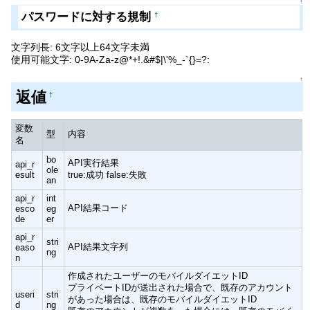
↑
パスワードに対する規制
†
文字列長: 6文字以上64文字未満
使用可能文字: 0-9A-Za-z@*+!.&#$|\'%_-`{}=?:
↑
返値
†
変数
型
内容
名
bo
API実行結果
api_r
ole
esult
true:成功 false:失敗
an
api_r
int
API結果コード
esco
eg
de
er
api_r
stri
API結果文字列
easo
ng
n
作成されたユーザーのモバイルダイエットID
プライベートIDが送出された場合で、既存のアカウント
useri
stri
があった場合は、既存のモバイルダイエットID
d
ng