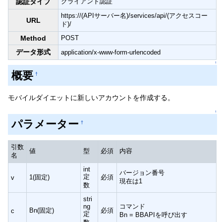
認証タイプ
クライアント認証
https://(APIサーバー名)/services/api/(アクセスコー
URL
ド)/
Method
POST
データ形式
application/x-www-form-urlencoded
↑
概要
†
モバイルダイエットに新しいアカウントを作成する。
↑
パラメーター
†
引数
値
型
必須
内容
名
int
バージョン番号
定
1(固定)
必須
v
現在は1
数
stri
ng
コマンド
Bn(固定)
必須
c
定
Bn = BBAPIを呼び出す