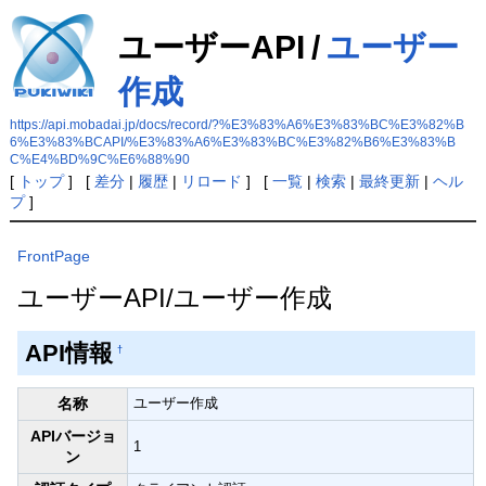
ユーザーAPI
/
ユーザー
作成
https://api.mobadai.jp/docs/record/?%E3%83%A6%E3%83%BC%E3%82%B
6%E3%83%BCAPI/%E3%83%A6%E3%83%BC%E3%82%B6%E3%83%B
C%E4%BD%9C%E6%88%90
[
トップ
] [
差分
|
履歴
|
リロード
] [
一覧
|
検索
|
最終更新
|
ヘル
プ
]
FrontPage
ユーザーAPI/ユーザー作成
API情報
†
名称
ユーザー作成
APIバージョ
1
ン