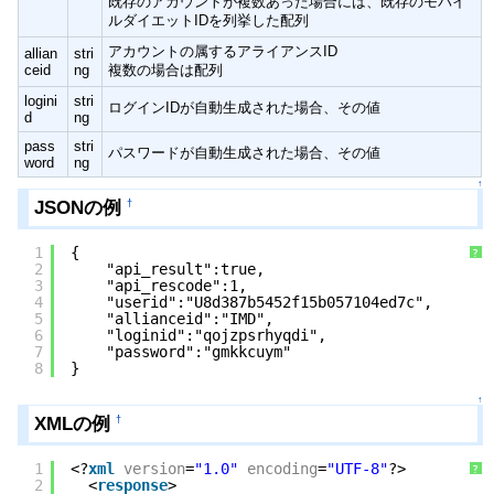
既存のアカウントが複数あった場合には、既存のモバイ
ルダイエットIDを列挙した配列
アカウントの属するアライアンスID
allian
stri
ceid
ng
複数の場合は配列
logini
stri
ログインIDが自動生成された場合、その値
d
ng
pass
stri
パスワードが自動生成された場合、その値
word
ng
↑
JSONの例
†
1
{
?
2
"api_result":true,
3
"api_rescode":1,
4
"userid":"U8d387b5452f15b057104ed7c",
5
"allianceid":"IMD",
6
"loginid":"qojzpsrhyqdi",
7
"password":"gmkkcuym"
8
}
↑
XMLの例
†
1
<?
xml
version
=
"1.0"
encoding
=
"UTF-8"
?>
?
2
<
response
>