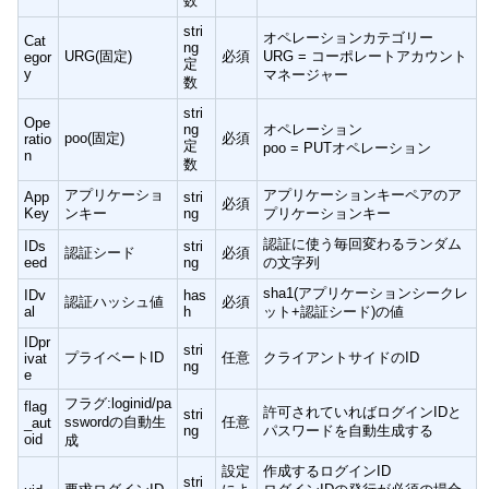
数
stri
オペレーションカテゴリー
Cat
ng
URG(固定)
必須
URG = コーポレートアカウント
egor
定
y
マネージャー
数
stri
Ope
ng
オペレーション
poo(固定)
必須
ratio
定
poo = PUTオペレーション
n
数
アプリケーショ
アプリケーションキーペアのア
App
stri
必須
Key
ンキー
ng
プリケーションキー
認証に使う毎回変わるランダム
IDs
stri
認証シード
必須
eed
ng
の文字列
sha1(アプリケーションシークレ
IDv
has
認証ハッシュ値
必須
al
h
ット+認証シード)の値
IDpr
stri
プライベートID
任意
クライアントサイドのID
ivat
ng
e
フラグ:loginid/pa
flag
許可されていればログインIDと
stri
sswordの自動生
任意
_aut
ng
パスワードを自動生成する
oid
成
設定
作成するログインID
stri