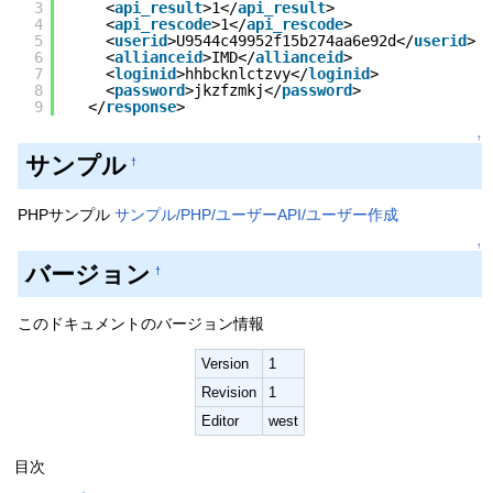
3
<
api_result
>1</
api_result
>
4
<
api_rescode
>1</
api_rescode
>
5
<
userid
>U9544c49952f15b274aa6e92d</
userid
>
6
<
allianceid
>IMD</
allianceid
>
7
<
loginid
>hhbcknlctzvy</
loginid
>
8
<
password
>jkzfzmkj</
password
>
9
</
response
>
↑
サンプル
†
PHPサンプル
サンプル/PHP/ユーザーAPI/ユーザー作成
↑
バージョン
†
このドキュメントのバージョン情報
Version
1
Revision
1
Editor
west
目次