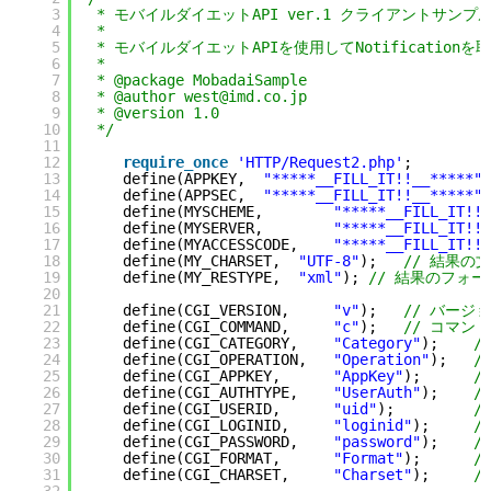
3
* モバイルダイエットAPI ver.1 クライアントサンプル N
4
*
5
* モバイルダイエットAPIを使用してNotificationを
6
*
7
* @package MobadaiSample
8
* @author west@imd.co.jp
9
* @version 1.0
10
*/
11
12
require_once
'HTTP/Request2.php'
;
13
define(APPKEY,  
"*****__FILL_IT!!__*****"
)
14
define(APPSEC,  
"*****__FILL_IT!!__*****"
)
15
define(MYSCHEME,        
"*****__FILL_IT!!_
16
define(MYSERVER,        
"*****__FILL_IT!!_
17
define(MYACCESSCODE,    
"*****__FILL_IT!!_
18
define(MY_CHARSET,  
"UTF-8"
);   
// 結果の
19
define(MY_RESTYPE,  
"xml"
); 
// 結果のフォ
20
21
define(CGI_VERSION,     
"v"
);   
// バージ
22
define(CGI_COMMAND,     
"c"
);   
// コマンド
23
define(CGI_CATEGORY,    
"Category"
);    
/
24
define(CGI_OPERATION,   
"Operation"
);   
/
25
define(CGI_APPKEY,      
"AppKey"
);      
/
26
define(CGI_AUTHTYPE,    
"UserAuth"
);    
/
27
define(CGI_USERID,      
"uid"
);         
/
28
define(CGI_LOGINID,     
"loginid"
);     
/
29
define(CGI_PASSWORD,    
"password"
);    
/
30
define(CGI_FORMAT,      
"Format"
);      
/
31
define(CGI_CHARSET,     
"Charset"
);     
/