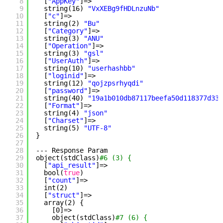
8
[
"AppKey"
]=>
9
string(16) 
"VxXEBg9fHDLnzuNb"
10
[
"c"
]=>
11
string(2) 
"Bu"
12
[
"Category"
]=>
13
string(3) 
"ANU"
14
[
"Operation"
]=>
15
string(3) 
"gsl"
16
[
"UserAuth"
]=>
17
string(10) 
"userhashbb"
18
[
"loginid"
]=>
19
string(12) 
"qojzpsrhyqdi"
20
[
"password"
]=>
21
string(40) 
"19a1b010db87117beefa50d118377d337
22
[
"Format"
]=>
23
string(4) 
"json"
24
[
"Charset"
]=>
25
string(5) 
"UTF-8"
26
}
27
28
--- Response Param
29
object(stdClass)
#6 (3) {
30
[
"api_result"
]=>
31
bool(
true
)
32
[
"count"
]=>
33
int(2)
34
[
"struct"
]=>
35
array(2) {
36
[0]=>
37
object(stdClass)
#7 (6) {