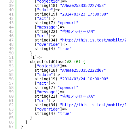
38
[
"objectid"
]=>
39
string(18) 
"ANeae2533352227453"
40
[
"sdate"
]=>
41
string(19) 
"2014/03/23 17:00:00"
42
[
"act"
]=>
43
string(7) 
"openurl"
44
[
"message"
]=>
45
string(22) 
"告知メッセージN"
46
[
"url"
]=>
47
string(34) 
"
http://this.is.test/mobile/?c
48
[
"override"
]=>
49
string(4) 
"true"
50
}
51
[1]=>
52
object(stdClass)
#8 (6) {
53
[
"objectid"
]=>
54
string(18) 
"ANeae2533352222d07"
55
[
"sdate"
]=>
56
string(19) 
"2014/03/24 16:00:00"
57
[
"act"
]=>
58
string(7) 
"openurl"
59
[
"message"
]=>
60
string(22) 
"告知メッセージA"
61
[
"url"
]=>
62
string(34) 
"
http://this.is.test/mobile/?c
63
[
"override"
]=>
64
string(4) 
"true"
65
}
66
}
67
}