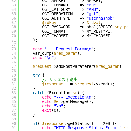
62
CGI_APPKEY      => APPKEY,
63
CGI_COMMAND     => 
"Bu"
,
64
CGI_CATEGORY    => 
"ANU"
,
65
CGI_OPERATION   => 
"gsl"
,
66
CGI_AUTHTYPE    => 
"userhashbb"
,
67
$idkey
=> 
$idval
,
68
CGI_PASSWORD    => sha1(APPSEC.
$my_pas
69
CGI_FORMAT      => MY_RESTYPE,
70
CGI_CHARSET     => MY_CHARSET,
71
);
72
73
echo
"--- Request Param\n"
;
74
var_dump(
$req_param
);
75
echo
"\n"
;
76
77
$request
->addPostParameter(
$req_param
);
78
79
try
{
80
// リクエスト送出
81
$response
= 
$request
->send();
82
}
83
catch
(Exception 
$e
) {
84
echo
"--- Exception\n"
;
85
echo
$e
->getMessage();
86
echo
"\n"
;
87
exit
(0);
88
}
89
90
if
( 
$response
->getStatus() != 200 ){
91
echo
"HTTP Response Status Error "
.
$re