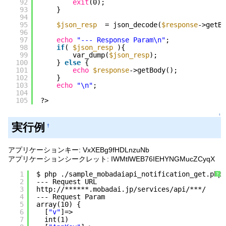
92
exit
(0);
93
}
94
95
$json_resp
= json_decode(
$response
->getBo
96
97
echo
"--- Response Param\n"
;
98
if
( 
$json_resp
){
99
var_dump(
$json_resp
);
100
} 
else
{
101
echo
$response
->getBody();
102
}
103
echo
"\n"
;
104
105
?>
↑
実行例
†
アプリケーションキー: VxXEBg9fHDLnzuNb
アプリケーションシークレット: IWMtlWEB76IEHYNGMucZCyqX
1
$ php .
/sample_mobadaiapi_notification_get
.php
?
2
--- Request URL
3
http:
//
******.mobadai.jp
/services/api/
***/
4
--- Request Param
5
array(10) {
6
[
"v"
]=>
7
int(1)