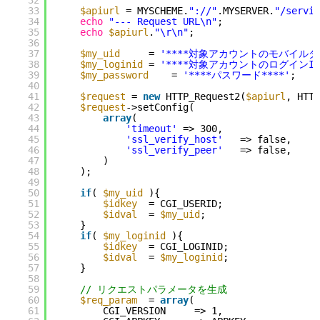
32
33
$apiurl
= MYSCHEME.
"://"
.MYSERVER.
"/servic
34
echo
"--- Request URL\n"
;
35
echo
$apiurl
.
"\r\n"
;
36
37
$my_uid
= 
'****対象アカウントのモバイルダイ
38
$my_loginid
= 
'****対象アカウントのログインID*
39
$my_password
= 
'****パスワード****'
;
40
41
$request
= 
new
HTTP_Request2(
$apiurl
, HTTP
42
$request
->setConfig(
43
array
(
44
'timeout'
=> 300,
45
'ssl_verify_host'
=> false,
46
'ssl_verify_peer'
=> false,
47
)
48
);
49
50
if
( 
$my_uid
){
51
$idkey
= CGI_USERID;
52
$idval
= 
$my_uid
;
53
}
54
if
( 
$my_loginid
){
55
$idkey
= CGI_LOGINID;
56
$idval
= 
$my_loginid
;
57
}
58
59
// リクエストパラメータを生成
60
$req_param
= 
array
(
61
CGI_VERSION     => 1,