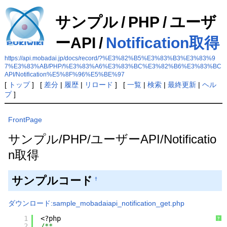
サンプル
/
PHP
/
ユーザ
ーAPI
/
Notification取得
https://api.mobadai.jp/docs/record/?%E3%82%B5%E3%83%B3%E3%83%9
7%E3%83%AB/PHP/%E3%83%A6%E3%83%BC%E3%82%B6%E3%83%BC
API/Notification%E5%8F%96%E5%BE%97
[
トップ
] [
差分
|
履歴
|
リロード
] [
一覧
|
検索
|
最終更新
|
ヘル
プ
]
FrontPage
サンプル/PHP/ユーザーAPI/Notificatio
n取得
サンプルコード
†
ダウンロード:sample_mobadaiapi_notification_get.php
1
<?php
?
2
/**