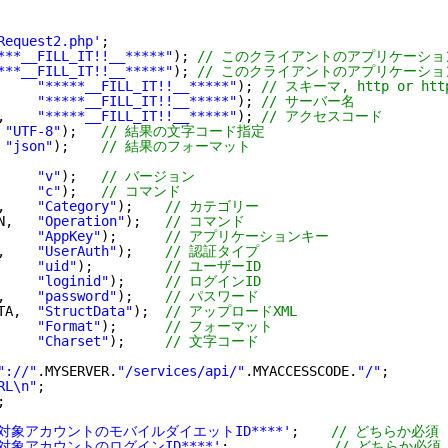
Request2.php'
;
***__FILL_IT!!__*****"
); 
// このクライアントのアプリケーショ
***__FILL_IT!!__*****"
); 
// このクライアントのアプリケーシ
     
"*****__FILL_IT!!__*****"
); 
// スキーマ, http or htt
     
"*****__FILL_IT!!__*****"
); 
// サーバー名
,    
"*****__FILL_IT!!__*****"
); 
// アクセスコード
 
"UTF-8"
);   
// 結果の文字コード指定
 
"json"
);    
// 結果のフォーマット
     
"v"
);   
// バージョン
     
"c"
);   
// コマンド
,    
"Category"
);    
// カテゴリー
N,   
"Operation"
);   
// コマンド
     
"AppKey"
);      
// アプリケーションキー
,    
"UserAuth"
);    
// 認証タイプ
     
"uid"
);         
// ユーザーID
     
"loginid"
);     
// ログインID
,    
"password"
);    
// パスワード
TA,  
"StructData"
);  
// アップロードXML
     
"Format"
);      
// フォーマット
     
"Charset"
);     
// 文字コード
"://"
.MYSERVER.
"/services/api/"
.MYACCESSCODE.
"/"
;
RL\n"
;
;
**対象アカウントのモバイルダイエットID****'
;    
// どちらか必須
**対象アカウントのログインID****'
;             
// どちらか必須