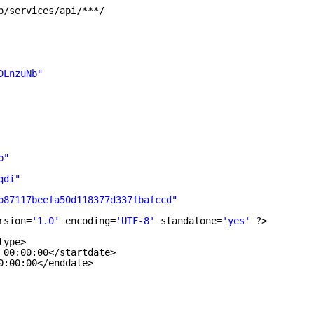
p
/services/api/
***/
DLnzuNb"
b"
qdi"
b87117beefa50d118377d337fbafccd"
rsion=
'1.0'
encoding=
'UTF-8'
standalone=
'yes'
?>
type
>
00:00:00<
/startdate
>
0:00:00<
/enddate
>