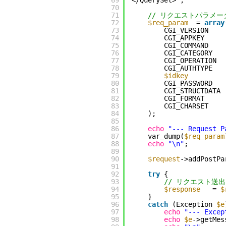
69
</QuerySet>";
70
71
// リクエストパラメー
72
$req_param
= 
array
73
CGI_VERSION    
74
CGI_APPKEY     
75
CGI_COMMAND    
76
CGI_CATEGORY   
77
CGI_OPERATION  
78
CGI_AUTHTYPE   
79
$idkey
80
CGI_PASSWORD   
81
CGI_STRUCTDATA 
82
CGI_FORMAT     
83
CGI_CHARSET    
84
);
85
86
echo
"--- Request P
87
var_dump(
$req_param
88
echo
"\n"
;
89
90
$request
->addPostPa
91
92
try
{
93
// リクエスト送出
94
$response
= 
$
95
}
96
catch
(Exception 
$e
97
echo
"--- Excep
98
echo
$e
->getMes