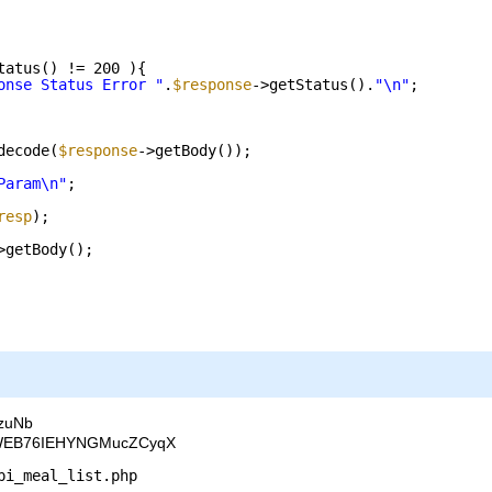
tatus() != 200 ){
onse Status Error "
.
$response
->getStatus().
"\n"
;
decode(
$response
->getBody());
Param\n"
;
resp
);
>getBody();
uNb
76IEHYNGMucZCyqX
pi_meal_list
.php