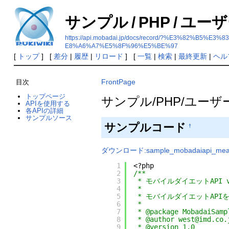
サンプル
/
PHP
/
ユーザ
https://api.mobadai.jp/docs/record/?%E3%8
E8%A6%A7%E5%8F%96%E5%BE%97
[
トップ
] [
差分
|
履歴
|
リロード
] [
一覧
|
検索
|
最終更新
|
ヘル
FrontPage
目次
トップページ
サンプル/PHP/ユーザ
APIを使用する
各APIの詳細
サンプルソース
サンプルコード
†
ダウンロード:sample_mobadaiapi_meal_
1
<?php
2
/**
3
* モバイルダイエットAPI
4
*
5
* モバイルダイエットAPI
6
*
7
* @package MobadaiSamp
8
* @author west@imd.co.
9
* @version 1.0