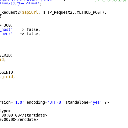
****パスワード****'
;
_Request2(
$apiurl
, HTTP_Request2::METHOD_POST);
(
> 300,
_host'
=> false,
_peer'
=> false,
SERID;
id
;
OGINID;
oginid
;
rsion=
'1.0'
encoding=
'UTF-8'
standalone=
'yes'
?>
type>
 00:00:00</startdate>
0:00:00</enddate>