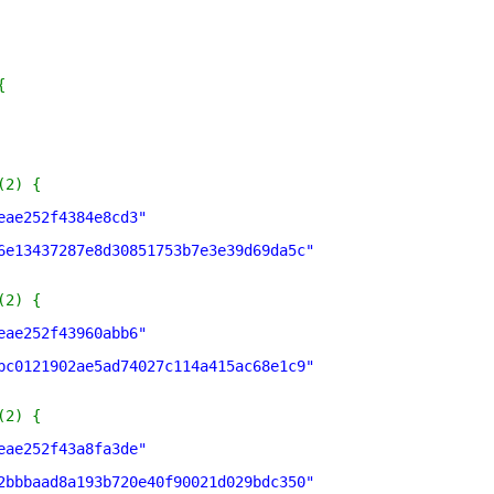
{
(2) {
eae252f4384e8cd3"
6e13437287e8d30851753b7e3e39d69da5c"
(2) {
eae252f43960abb6"
bc0121902ae5ad74027c114a415ac68e1c9"
(2) {
eae252f43a8fa3de"
2bbbaad8a193b720e40f90021d029bdc350"