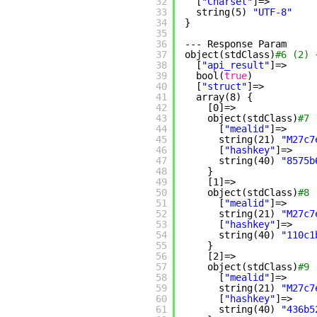
32
[
"Charset"
]=>
33
string(5) 
"UTF-8"
34
}
35
36
--- Response Param
37
object(stdClass)
#6 (2) 
38
[
"api_result"
]=>
39
bool(
true
)
40
[
"struct"
]=>
41
array(8) {
42
[0]=>
43
object(stdClass)
#7 
44
[
"mealid"
]=>
45
string(21) 
"M27c7
46
[
"hashkey"
]=>
47
string(40) 
"8575b
48
}
49
[1]=>
50
object(stdClass)
#8 
51
[
"mealid"
]=>
52
string(21) 
"M27c7
53
[
"hashkey"
]=>
54
string(40) 
"110c1
55
}
56
[2]=>
57
object(stdClass)
#9 
58
[
"mealid"
]=>
59
string(21) 
"M27c7
60
[
"hashkey"
]=>
61
string(40) 
"436b5