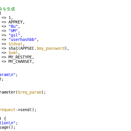
タを生成
(
 => 1,
 => APPKEY,
 => 
"Bu"
,
 => 
"UM"
,
 => 
"gsl"
,
 => 
"userhashbb"
,
=> 
$idval
,
 => sha1(APPSEC.
$my_password
),
 => 
$xml
,
 => MY_RESTYPE,
 => MY_CHARSET,
aram\n"
;
);
rameter(
$req_param
);
request
->send();
) {
tion\n"
;
sage();