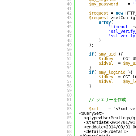
40
$my_password
= 
'
41
42
$request
= 
new
HTTP
43
$request
->setConfig
44
array
(
45
'timeout'
=
46
'ssl_verify
47
'ssl_verify
48
)
49
);
50
51
if
( 
$my_uid
){
52
$idkey
= CGI_U
53
$idval
= 
$my_u
54
}
55
if
( 
$my_loginid
){
56
$idkey
= CGI_L
57
$idval
= 
$my_l
58
}
59
60
61
// クエリーを作成
62
63
$xml
= "<?xml ve
64
<QuerySet>
65
<qtype>UserMealLog</q
66
<startdate>2014/01/01
67
<enddate>2014/03/01 0
68
<detail>0</detail>