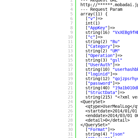
2
--- Request URL
3
http:
//
******.mobadai.j
4
--- Request Param
5
array(11) {
6
[
"v"
]=>
7
int(1)
8
[
"AppKey"
]=>
9
string(16) 
"VxXEBg9fH
10
[
"c"
]=>
11
string(2) 
"Bu"
12
[
"Category"
]=>
13
string(2) 
"UM"
14
[
"Operation"
]=>
15
string(3) 
"gsl"
16
[
"UserAuth"
]=>
17
string(10) 
"userhashb
18
[
"loginid"
]=>
19
string(12) 
"qojzpsrhy
20
[
"password"
]=>
21
string(40) 
"19a1b010d
22
[
"StructData"
]=>
23
string(215) "<?xml ve
24
<QuerySet>
25
<qtype>UserMealLog<
/q
26
<startdate>2014
/01/01
27
<enddate>2014
/03/01
0
28
<detail>0<
/detail
>
29
<
/QuerySet
>"
30
[
"Format"
]=>
31
string(4) 
"json"