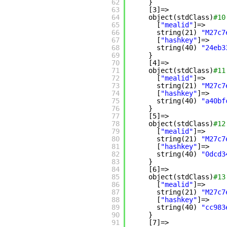
62
}
63
[3]=>
64
object(stdClass)
#10
65
[
"mealid"
]=>
66
string(21) 
"M27c7
67
[
"hashkey"
]=>
68
string(40) 
"24eb3
69
}
70
[4]=>
71
object(stdClass)
#11
72
[
"mealid"
]=>
73
string(21) 
"M27c7
74
[
"hashkey"
]=>
75
string(40) 
"a40bf
76
}
77
[5]=>
78
object(stdClass)
#12
79
[
"mealid"
]=>
80
string(21) 
"M27c7
81
[
"hashkey"
]=>
82
string(40) 
"0dcd3
83
}
84
[6]=>
85
object(stdClass)
#13
86
[
"mealid"
]=>
87
string(21) 
"M27c7
88
[
"hashkey"
]=>
89
string(40) 
"cc983
90
}
91
[7]=>