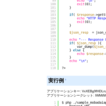
99
echo
"\n"
;
100
exit
(0);
101
}
102
103
if
( 
$response
->getS
104
echo
"HTTP Resp
105
exit
(0);
106
}
107
108
$json_resp
= json_
109
110
echo
"--- Response 
111
if
( 
$json_resp
){
112
var_dump(
$json_
113
} 
else
{
114
echo
$response
-
115
}
116
echo
"\n"
;
117
118
?>
実行例
†
アプリケーションキー: VxXEBg9fHDLnz
アプリケーションシークレット: IWMtlWEB
1
$ php .
/sample_mobadaia