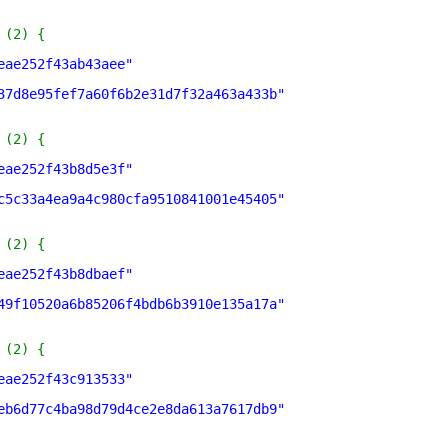
 (2) {
eae252f43ab43aee"
37d8e95fef7a60f6b2e31d7f32a463a433b"
 (2) {
eae252f43b8d5e3f"
c5c33a4ea9a4c980cfa9510841001e45405"
 (2) {
eae252f43b8dbaef"
49f10520a6b85206f4bdb6b3910e135a17a"
 (2) {
eae252f43c913533"
eb6d77c4ba98d79d4ce2e8da613a7617db9"