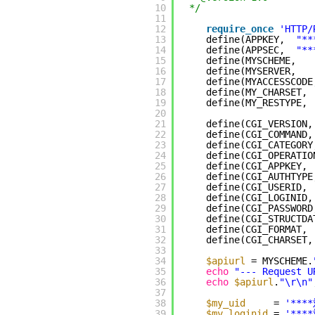
10
*/
11
12
require_once
'HTTP/
13
define(APPKEY,  
"**
14
define(APPSEC,  
"**
15
define(MYSCHEME,   
16
define(MYSERVER,   
17
define(MYACCESSCODE
18
define(MY_CHARSET, 
19
define(MY_RESTYPE, 
20
21
define(CGI_VERSION,
22
define(CGI_COMMAND,
23
define(CGI_CATEGORY
24
define(CGI_OPERATIO
25
define(CGI_APPKEY, 
26
define(CGI_AUTHTYPE
27
define(CGI_USERID, 
28
define(CGI_LOGINID,
29
define(CGI_PASSWORD
30
define(CGI_STRUCTDA
31
define(CGI_FORMAT, 
32
define(CGI_CHARSET,
33
34
$apiurl
= MYSCHEME.
35
echo
"--- Request U
36
echo
$apiurl
.
"\r\n"
37
38
$my_uid
= 
'**
39
$my_loginid
= 
'**