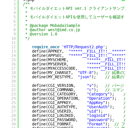
2
/**
3
* モバイルダイエットAPI ver.1 クライアントサンプ
4
*
5
* モバイルダイエットAPIを使用してユーザーを確認するサ
6
*
7
* @package MobadaiSample
8
* @author west@imd.co.jp
9
* @version 1.0
10
*/
11
12
require_once
'HTTP/Request2.php'
;
13
define(APPKEY,  
"*****__FILL_IT!!__*****"
)
14
define(APPSEC,  
"*****__FILL_IT!!__*****"
)
15
define(MYSCHEME,        
"*****__FILL_IT!!_
16
define(MYSERVER,        
"*****__FILL_IT!!_
17
define(MYACCESSCODE,    
"*****__FILL_IT!!_
18
define(MY_CHARSET,  
"UTF-8"
);   
// 結果の
19
define(MY_RESTYPE,  
"json"
);    
// 結果の
20
21
define(CGI_VERSION,     
"v"
);   
// バージ
22
define(CGI_COMMAND,     
"c"
);   
// コマンド
23
define(CGI_CATEGORY,    
"Category"
);    
/
24
define(CGI_OPERATION,   
"Operation"
);   
/
25
define(CGI_APPKEY,      
"AppKey"
);      
/
26
define(CGI_AUTHTYPE,    
"UserAuth"
);    
/
27
define(CGI_USERID,      
"uid"
);         
/
28
define(CGI_LOGINID,     
"loginid"
);     
/
29
define(CGI_PASSWORD,    
"password"
);    
/
30
define(CGI_FORMAT,      
"Format"
);  
// フ