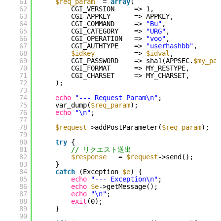
61
$req_param
= 
array
(
62
CGI_VERSION     => 1,
63
CGI_APPKEY      => APPKEY,
64
CGI_COMMAND     => 
"Bu"
,
65
CGI_CATEGORY    => 
"URG"
,
66
CGI_OPERATION   => 
"voo"
,
67
CGI_AUTHTYPE    => 
"userhashbb"
,
68
$idkey
=> 
$idval
,
69
CGI_PASSWORD    => sha1(APPSEC.
$my_pas
70
CGI_FORMAT      => MY_RESTYPE,
71
CGI_CHARSET     => MY_CHARSET,
72
);
73
74
echo
"--- Request Param\n"
;
75
var_dump(
$req_param
);
76
echo
"\n"
;
77
78
$request
->addPostParameter(
$req_param
);
79
80
try
{
81
// リクエスト送出
82
$response
= 
$request
->send();
83
}
84
catch
(Exception 
$e
) {
85
echo
"--- Exception\n"
;
86
echo
$e
->getMessage();
87
echo
"\n"
;
88
exit
(0);
89
}
90