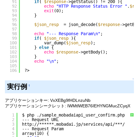
91
if
( 
$response
->getStatus() != 200 ){
92
echo
"HTTP Response Status Error "
.
$re
93
exit
(0);
94
}
95
96
$json_resp
= json_decode(
$response
->getBo
97
98
echo
"--- Response Param\n"
;
99
if
( 
$json_resp
){
100
var_dump(
$json_resp
);
101
} 
else
{
102
echo
$response
->getBody();
103
}
104
echo
"\n"
;
105
106
?>
↑
実行例
†
アプリケーションキー: VxXEBg9fHDLnzuNb
アプリケーションシークレット: IWMtlWEB76IEHYNGMucZCyqX
1
$ php .
/sample_mobadaiapi_user_confirm
.php
?
2
--- Request URL
3
http:
//
******.mobadai.jp
/services/api/
***/
4
--- Request Param
5
array(10) {