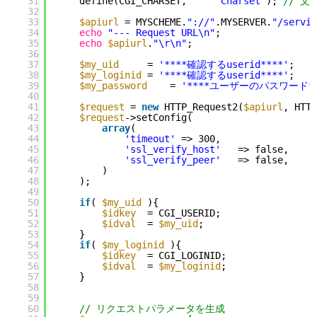
31
define(CGI_CHARSET,     
"Charset"
); 
// 文
32
33
$apiurl
= MYSCHEME.
"://"
.MYSERVER.
"/servic
34
echo
"--- Request URL\n"
;
35
echo
$apiurl
.
"\r\n"
;
36
37
$my_uid
= 
'****確認するuserid****'
;    
38
$my_loginid
= 
'****確認するuserid****'
;    
39
$my_password
= 
'****ユーザーのパスワード**
40
41
$request
= 
new
HTTP_Request2(
$apiurl
, HTTP
42
$request
->setConfig(
43
array
(
44
'timeout'
=> 300,
45
'ssl_verify_host'
=> false,
46
'ssl_verify_peer'
=> false,
47
)
48
);
49
50
if
( 
$my_uid
){
51
$idkey
= CGI_USERID;
52
$idval
= 
$my_uid
;
53
}
54
if
( 
$my_loginid
){
55
$idkey
= CGI_LOGINID;
56
$idval
= 
$my_loginid
;
57
}
58
59
60
// リクエストパラメータを生成