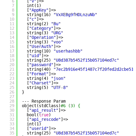
6
[
"v"
]=>
7
int(1)
8
[
"AppKey"
]=>
9
string(16) 
"VxXEBg9fHDLnzuNb"
10
[
"c"
]=>
11
string(2) 
"Bu"
12
[
"Category"
]=>
13
string(3) 
"URG"
14
[
"Operation"
]=>
15
string(3) 
"voo"
16
[
"UserAuth"
]=>
17
string(10) 
"userhashbb"
18
[
"uid"
]=>
19
string(25) 
"U8d387b5452f15b057104ed7c"
20
[
"password"
]=>
21
string(40) 
"7ec2b916e45f1487c7f20fed2d2cbe519
22
[
"Format"
]=>
23
string(4) 
"json"
24
[
"Charset"
]=>
25
string(5) 
"UTF-8"
26
}
27
28
--- Response Param
29
object(stdClass)
#6 (3) {
30
[
"api_result"
]=>
31
bool(
true
)
32
[
"api_rescode"
]=>
33
int(1)
34
[
"userid"
]=>
35
string(25) 
"U8d387b5452f15b057104ed7c"