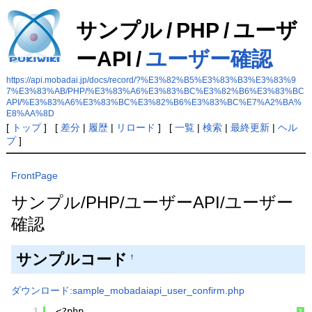
サンプル
/
PHP
/
ユーザ
ーAPI
/
ユーザー確認
https://api.mobadai.jp/docs/record/?%E3%82%B5%E3%83%B3%E3%83%9
7%E3%83%AB/PHP/%E3%83%A6%E3%83%BC%E3%82%B6%E3%83%BC
API/%E3%83%A6%E3%83%BC%E3%82%B6%E3%83%BC%E7%A2%BA%
E8%AA%8D
[
トップ
] [
差分
|
履歴
|
リロード
] [
一覧
|
検索
|
最終更新
|
ヘル
プ
]
FrontPage
サンプル/PHP/ユーザーAPI/ユーザー
確認
サンプルコード
†
ダウンロード:sample_mobadaiapi_user_confirm.php
1
<?php
?