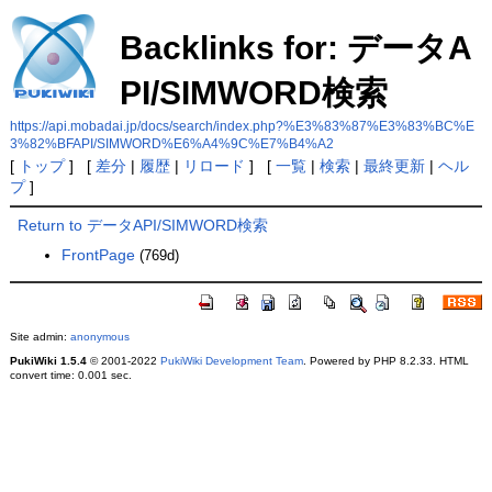
Backlinks for: データA
PI/SIMWORD検索
https://api.mobadai.jp/docs/search/index.php?%E3%83%87%E3%83%BC%E
3%82%BFAPI/SIMWORD%E6%A4%9C%E7%B4%A2
[
トップ
] [
差分
|
履歴
|
リロード
] [
一覧
|
検索
|
最終更新
|
ヘル
プ
]
Return to データAPI/SIMWORD検索
FrontPage
(769d)
Site admin:
anonymous
PukiWiki 1.5.4
© 2001-2022
PukiWiki Development Team
. Powered by PHP 8.2.33. HTML
convert time: 0.001 sec.