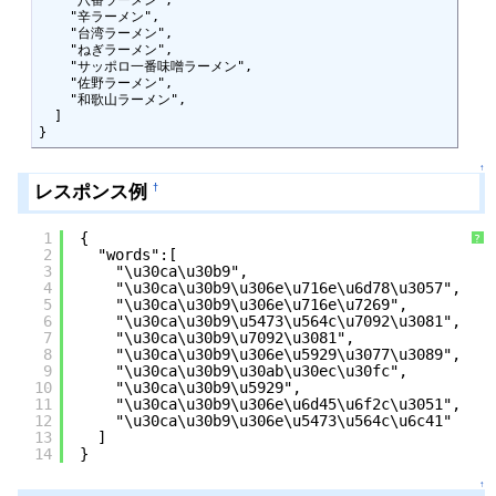
    "辛ラーメン",

    "台湾ラーメン",

    "ねぎラーメン",

    "サッポロ一番味噌ラーメン",

    "佐野ラーメン",

    "和歌山ラーメン",

  ]

}
↑
レスポンス例
†
1
{
?
2
"words":[
3
"\u30ca\u30b9",
4
"\u30ca\u30b9\u306e\u716e\u6d78\u3057",
5
"\u30ca\u30b9\u306e\u716e\u7269",
6
"\u30ca\u30b9\u5473\u564c\u7092\u3081",
7
"\u30ca\u30b9\u7092\u3081",
8
"\u30ca\u30b9\u306e\u5929\u3077\u3089",
9
"\u30ca\u30b9\u30ab\u30ec\u30fc",
10
"\u30ca\u30b9\u5929",
11
"\u30ca\u30b9\u306e\u6d45\u6f2c\u3051",
12
"\u30ca\u30b9\u306e\u5473\u564c\u6c41"
13
]
14
}
↑