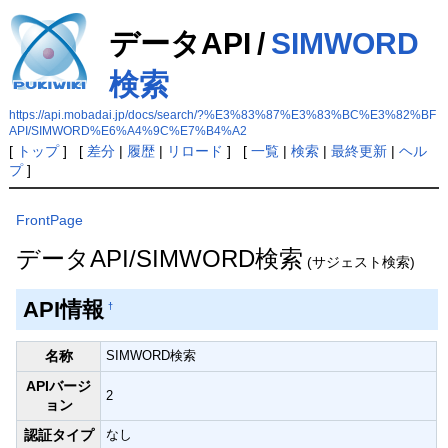
データAPI
/
SIMWORD
検索
https://api.mobadai.jp/docs/search/?%E3%83%87%E3%83%BC%E3%82%BF
API/SIMWORD%E6%A4%9C%E7%B4%A2
[
トップ
] [
差分
|
履歴
|
リロード
] [
一覧
|
検索
|
最終更新
|
ヘル
プ
]
FrontPage
データAPI/SIMWORD検索
(サジェスト検索)
API情報
†
名称
SIMWORD検索
APIバージ
2
ョン
認証タイプ
なし