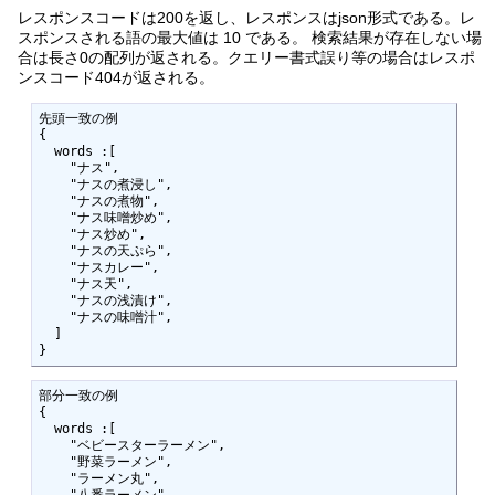
レスポンスコードは200を返し、レスポンスはjson形式である。レ
スポンスされる語の最大値は 10 である。 検索結果が存在しない場
合は長さ0の配列が返される。クエリー書式誤り等の場合はレスポ
ンスコード404が返される。
先頭一致の例

{

  words :[

    "ナス",

    "ナスの煮浸し",

    "ナスの煮物",

    "ナス味噌炒め",

    "ナス炒め",

    "ナスの天ぷら",

    "ナスカレー",

    "ナス天",

    "ナスの浅漬け",

    "ナスの味噌汁",

  ]

}
部分一致の例

{

  words :[

    "ベビースターラーメン",

    "野菜ラーメン",

    "ラーメン丸",

    "八番ラーメン",
