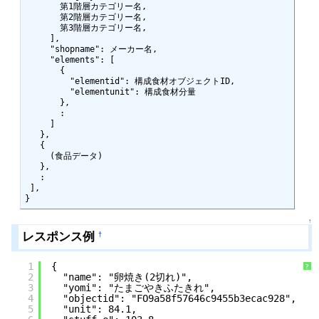
       第1階層カテゴリー名,

       第2階層カテゴリー名,

       第3階層カテゴリー名,

     ],

     "shopname": メーカー名,

     "elements": [

       {

         "elementid": 構成食材オブジェクトID,

         "elementunit": 構成食材分量

       },

       :

     ]

   },

   {

     (食品データ)

   },

   :

 ],

↑
レスポンス例
†
1
{
?
2
"name": "卵焼き(2切れ)",
3
"yomi": "たまごやきふたきれ",
4
"objectid": "FO9a58f57646c9455b3ecac928",
5
"unit": 84.1,