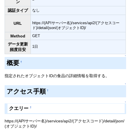
ン
認証タイプ
なし
https://(APIサーバー名)/services/api2/(アクセスコー
URL
ド)/detail/json/(オブジェクトID)/
Method
GET
データ更新
1日
頻度目安
↑
概要
†
指定されたオブジェクトIDの食品の詳細情報を取得する。
↑
アクセス手順
†
↑
クエリー
†
https://(APIサーバー名)/services/api2/(アクセスコード)/detail/json/
(オブジェクトID)/