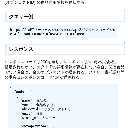
(オブジェクトID) の食品詳細情報を返却する。
↑
クエリー例
†
https://(APIサーバー名)/services/api2/(アクセスコード)/d
↑
レスポンス
†
レスポンスコードは200を返し、レスポンスはjson形式である。
指定されたオブジェクトIDの詳細情報が存在しない場合、又は食品
でない場合は、空のオブジェクトが返される。クエリー書式誤り等
の場合はレスポンスコード404が返される。
{

 "foods": [

   {

     "name": 食品名,

     "yomi": 食品名よみ,

     "objectid": オブジェクトID,

     "unit": 分量,

     "stuff_e": カロリー,

     :

     "categorytree": [
