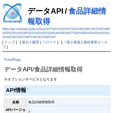
データAPI
/
食品詳細情
報取得
https://api.mobadai.jp/docs/search/?%E3%83%87%E3%83%BC%E3%82%BF
API/%E9%A3%9F%E5%93%81%E8%A9%B3%E7%B4%B0%E6%83%85%E
5%A0%B1%E5%8F%96%E5%BE%97
[
トップ
] [
差分
|
履歴
|
リロード
] [
一覧
|
検索
|
最終更新
|
ヘル
プ
]
FrontPage
データAPI/食品詳細情報取得
※オプションサービスとなります
API情報
†
名称
食品詳細情報取得
APIバージョ
2