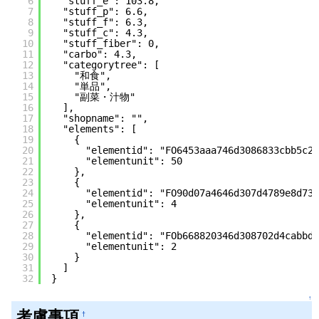
6
"stuff_e": 103.8,
7
"stuff_p": 6.6,
8
"stuff_f": 6.3,
9
"stuff_c": 4.3,
10
"stuff_fiber": 0,
11
"carbo": 4.3,
12
"categorytree": [
13
"和食",
14
"単品",
15
"副菜・汁物"
16
],
17
"shopname": "",
18
"elements": [
19
{
20
"elementid": "FO6453aaa746d3086833cbb5c2"
21
"elementunit": 50
22
},
23
{
24
"elementid": "FO90d07a4646d307d4789e8d73"
25
"elementunit": 4
26
},
27
{
28
"elementid": "FOb668820346d308702d4cabbd"
29
"elementunit": 2
30
}
31
]
32
}
↑
考慮事項
†