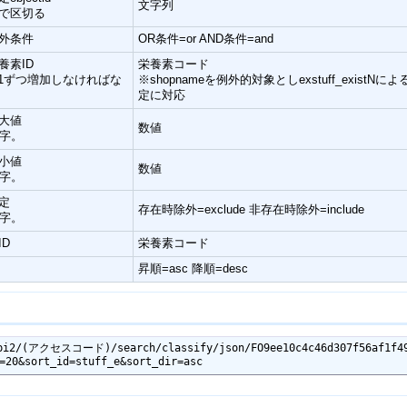
文字列
で区切る
外条件
OR条件=or AND条件=and
養素ID
栄養素コード
は1ずつ増加しなければな
※shopnameを例外的対象としexstuff_existNによ
定に対応
大値
数値
添字。
小値
数値
添字。
定
存在時除外=exclude 非存在時除外=include
添字。
D
栄養素コード
昇順=asc 降順=desc
i2/(アクセスコード)/search/classify/json/FO9ee10c4c46d307f56af1f49
=20&sort_id=stuff_e&sort_dir=asc