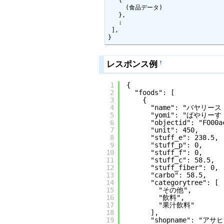
     (食品データ)

   },

   :

 ],

}
レスポンス例
†
1
{
2
"foods": [
3
{
4
"name": "バヤリース
5
"yomi": "ばや
6
"objectid": "FO00a
7
"unit": 450,
8
"stuff_e": 238.5,
9
"stuff_p": 0,
10
"stuff_f": 0,
11
"stuff_c": 58.5,
12
"stuff_fiber": 0,
13
"carbo": 58.5,
14
"categorytree": [
15
"その他",
16
"飲料",
17
"果汁飲料"
18
],
19
"shopname": "アサ