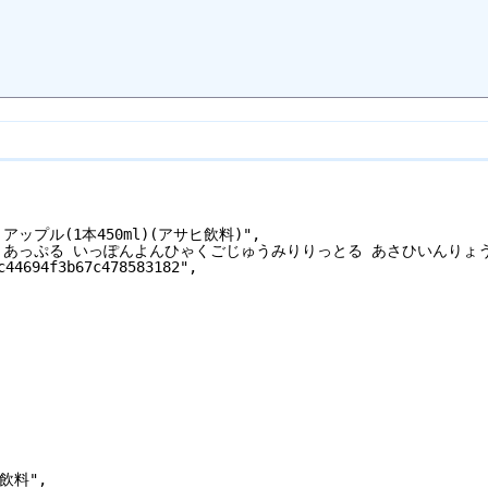
 アップル(1本450ml)(アサヒ飲料)",
りーす あっぷる いっぽんよんひゃくごじゅうみりりっとる あさひいんりょう
c44694f3b67c478583182",
ヒ飲料",