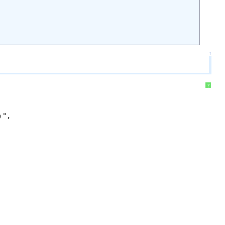
↑
?
",