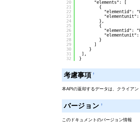
20
"elements": [
21
{
22
"elementid": "
23
"elementunit":
24
},
25
{
26
"elementid": "
27
"elementunit":
28
}
29
]
30
}
31
],
32
}
考慮事項
†
本APIの返却するデータは、クライア
バージョン
†
このドキュメントのバージョン情報