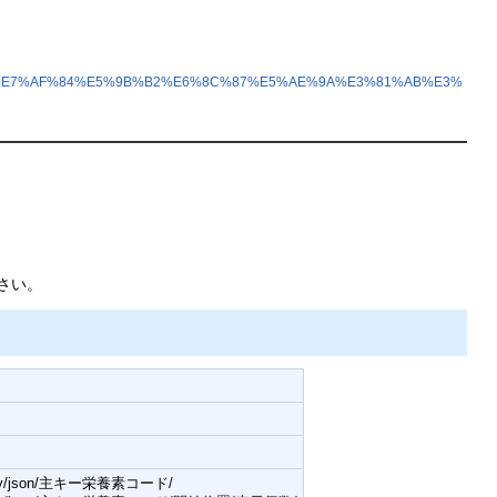
81%AE%E7%AF%84%E5%9B%B2%E6%8C%87%E5%AE%9A%E3%81%AB%E3%
さい。
ssify/json/主キー栄養素コード/