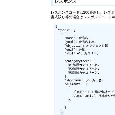
レスポンス
†
レスポンスコードは200を返し、レスポ
書式誤り等の場合はレスポンスコード4
{

 "foods": [

   {

     "name": 食品名,

     "yomi": 食品名よみ,

     "objectid": オブジェクトID,

     "unit": 分量,

     "stuff_e": カロリー,

     :

     "categorytree": [

       第1階層カテゴリー名,

       第2階層カテゴリー名,

       第3階層カテゴリー名,

     ],

     "shopname": メーカー名,

     "elements": [

       {

         "elementid": 構成食材オブジェクトID,

         "elementunit": 構成食材分量

       },

       :

     ]

   },

   {
