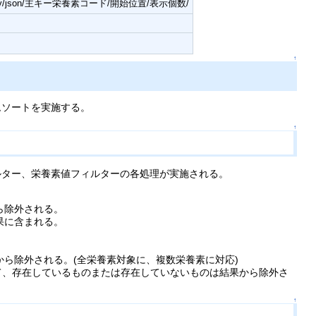
classify/json/主キー栄養素コード/開始位置/表示個数/
↑
ムソートを実施する。
↑
ルター、栄養素値フィルターの各処理が実施される。
ら除外される。
果に含まれる。
ら除外される。(全栄養素対象に、複数栄養素に対応)
いて、存在しているものまたは存在していないものは結果から除外さ
↑