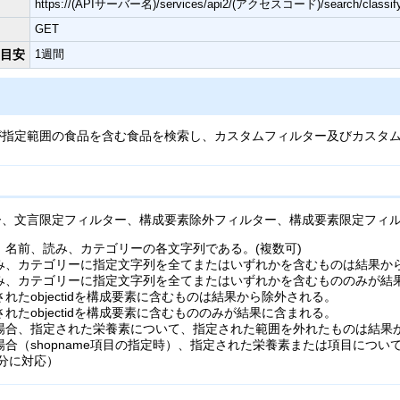
https://(APIサーバー名)/services/api2/(アクセスコード)/search/
GET
度目安
1週間
が指定範囲の食品を含む食品を検索し、カスタムフィルター及びカスタ
ー、文言限定フィルター、構成要素除外フィルター、構成要素限定フィ
名前、読み、カテゴリーの各文字列である。(複数可)
み、カテゴリーに指定文字列を全てまたはいずれかを含むものは結果か
み、カテゴリーに指定文字列を全てまたはいずれかを含むもののみが結
たobjectidを構成要素に含むものは結果から除外される。
たobjectidを構成要素に含むもののみが結果に含まれる。
場合、指定された栄養素について、指定された範囲を外れたものは結果か
合（shopname項目の指定時）、指定された栄養素または項目につ
分に対応）