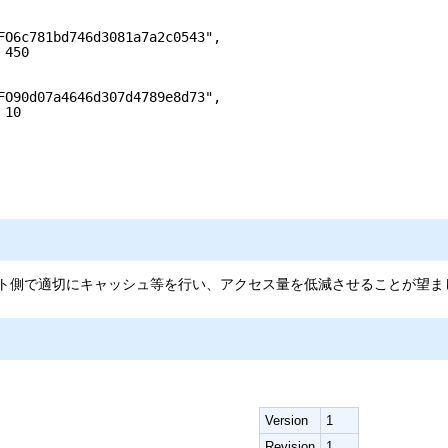
FO6c781bd746d3081a7a2c0543",
 450
FO90d07a4646d307d4789e8d73",
 10
ント側で適切にキャッシュ等を行い、アクセス量を低減させることが望ま
Version
1
Revision
1