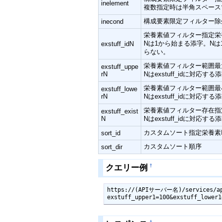
inelement
複数指定時は半角スペース
構成要素限定フィルター除
inecond
栄養素値フィルター指定栄
Nは1から始まる添字。N
exstuff_idN
らない。
栄養素値フィルター範囲最
exstuff_uppe
rN
Nはexstuff_idに対応する
栄養素値フィルター範囲最
exstuff_lowe
rN
Nはexstuff_idに対応する
栄養素値フィルター存在指
exstuff_exist
N
Nはexstuff_idに対応する
カスタムソート指定栄養素I
sort_id
カスタムソート順序
sort_dir
クエリー例
†
https://(APIサーバー名)/services/ap
exstuff_upper1=100&exstuff_lower1