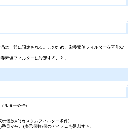
↑
食品は一部に限定される。このため、栄養素値フィルターを可能な
栄養素値フィルターに設定すること。
↑
↑
スタムフィルター条件)
始位置)/(表示個数)/?(カスタムフィルター条件)
)番目から、(表示個数)個のアイテムを返却する。