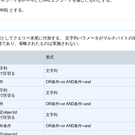
コードをUTF-8としURLエンコードを施したものとする。
(8KB) とする。
としてクエリー末尾に付加する。 文字列パラメータがマルチバイトの場合
能であり、省略されたものは実施されない。
形式
字列
文字列
で区切る
件
OR条件=or AND条件=and
字列
文字列
で区切る
件
OR条件=or AND条件=and
jectid
文字列
で区切る
外条件
OR条件=or AND条件=and
jectid