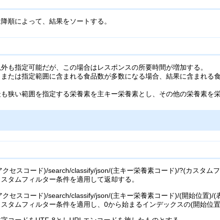
は降順によって、結果をソートする。
以外も指定可能だが、この場合はレスポンスの所要時間が増加する。
、または指定範囲に含まれる食品数が多数になる場合、結果に含まれる
最も狭い範囲を指定する栄養素を主キー栄養素とし、その他の栄養素を
api2/(アクセスコード)/search/classify/json/(主キー栄養素コード)/?(カ
カスタムフィルター条件を適用して返却する。
api2/(アクセスコード)/search/classify/json/(主キー栄養素コード)/(開
スタムフィルター条件を適用し、0から始まるインデックスの(開始位置