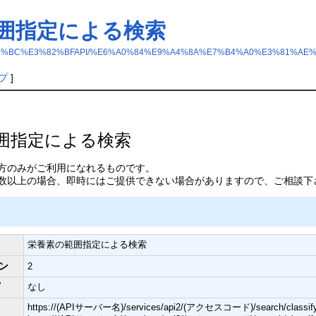
囲指定による検索
3%87%E3%83%BC%E3%82%BFAPI/%E6%A0%84%E9%A4%8A%E7%B4%A0%E3%
プ
]
範囲指定による検索
の方のみがご利用になれるものです。
定数以上の場合、即時にはご提供できない場合がありますので、ご相談下
栄養素の範囲指定による検索
ョン
2
プ
なし
https://(APIサーバー名)/services/api2/(アクセスコード)/search/cla