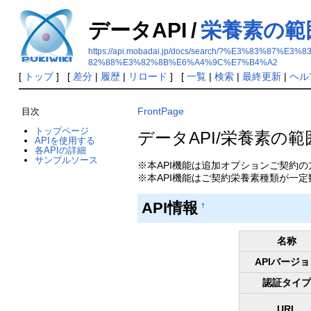
データAPI
/
栄養素の範
https://api.mobadai.jp/docs/search/?%E3%8
82%88%E3%82%8B%E6%A4%9C%E7%B4%A2
[
トップ
] [
差分
|
履歴
|
リロード
] [
一覧
|
検索
|
最終更新
|
ヘル
FrontPage
目次
トップページ
データAPI/栄養素の
APIを使用する
各APIの詳細
サンプルソース
※本API機能は追加オプションご契約
※本API機能はご契約栄養素種類が一
API情報
†
名称
APIバージ
認証タイ
URL