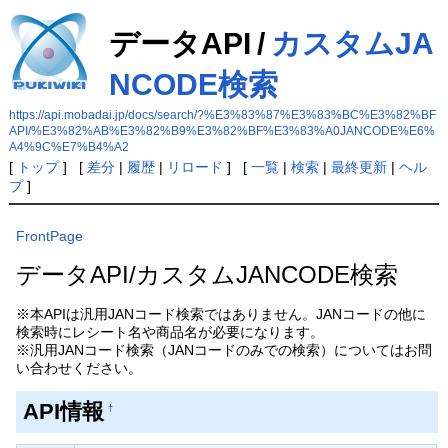
データAPI
/
カスタムJA
NCODE検索
https://api.mobadai.jp/docs/search/?%E3%83%87%E3%83%BC%E3%82%BF
API/%E3%82%AB%E3%82%B9%E3%82%BF%E3%83%A0JANCODE%E6%
A4%9C%E7%B4%A2
[
トップ
] [
差分
|
履歴
|
リロード
] [
一覧
|
検索
|
最終更新
|
ヘル
プ
]
FrontPage
データAPI/カスタムJANCODE検索
※本APIは汎用JANコード検索ではありません。JANコードの他に
検索時にレシート名や商品名が必要になります。
※汎用JANコード検索（JANコードのみでの検索）についてはお問
い合わせください。
API情報
†