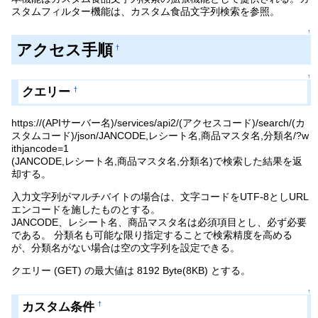
スタムフィルター機能は、カスタム食品文字列検索を参照。
↑
アクセス手順
†
↑
クエリー
†
https://(APIサーバー名)/services/api2/(アクセスコード)/search/(カ
スタムコード)/json/JANCODE,レシート名,商品マスタ名,分類名/?w
ithjancode=1
(JANCODE,レシート名,商品マスタ名,分類名)で検索した結果を返
却する。
入力文字列がマルチバイトの場合は、文字コードをUTF-8としURL
エンコードを施したものとする。
JANCODE、レシート名、商品マスタ名は必須項目とし、必ず必要
である。 分類名も可能な限り指定することで検索精度を高める
が、分類名がない場合は空の文字列を設定できる。
クエリー (GET) の最大値は 8192 Byte(8KB) とする。
↑
カスタム条件
†