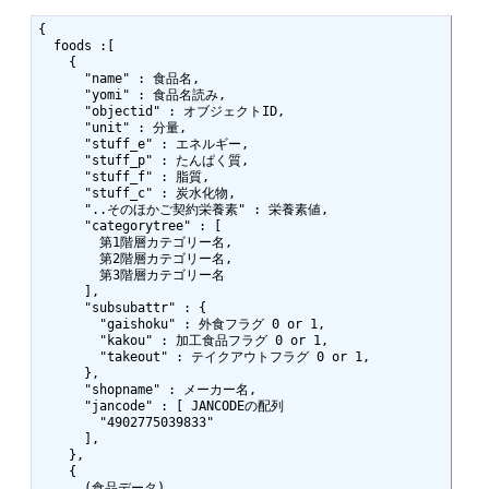
{

  foods :[

    {

      "name" : 食品名,

      "yomi" : 食品名読み,

      "objectid" : オブジェクトID,

      "unit" : 分量,

      "stuff_e" : エネルギー,

      "stuff_p" : たんぱく質,

      "stuff_f" : 脂質,

      "stuff_c" : 炭水化物,

      "..そのほかご契約栄養素" : 栄養素値,

      "categorytree" : [

        第1階層カテゴリー名,

        第2階層カテゴリー名,

        第3階層カテゴリー名

      ],

      "subsubattr" : {

        "gaishoku" : 外食フラグ 0 or 1,

        "kakou" : 加工食品フラグ 0 or 1,

        "takeout" : テイクアウトフラグ 0 or 1,

      },

      "shopname" : メーカー名,

      "jancode" : [ JANCODEの配列

        "4902775039833"

      ],	

    },

    {

      (食品データ)
