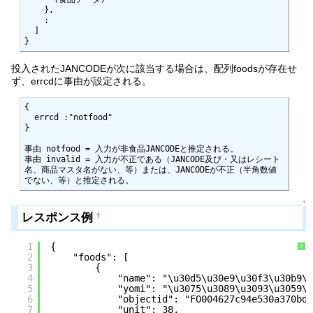
    },

    :

  ]

}
投入されたJANCODEが次に該当する場合は、配列foodsが存在せ
ず、errcdに事由が設定される。
{

  errcd :"notfood"

}

事由 notfood = 入力が非食品JANCODEと推定される。

事由 invalid = 入力が不正である（JANCODE及び・又はレシート
名、商品マスタ名がない、等）または、JANCODEが不正（半角数値
でない、等）と推定される。
↑
レスポンス例
†
1
{
?
2
"foods": [
3
{
4
"name": "\u30d5\u30e9\u30f3\u30b9\u
5
"yomi": "\u3075\u3089\u3093\u3059\u
6
"objectid": "FO004627c94e530a370bda
7
"unit": 38,