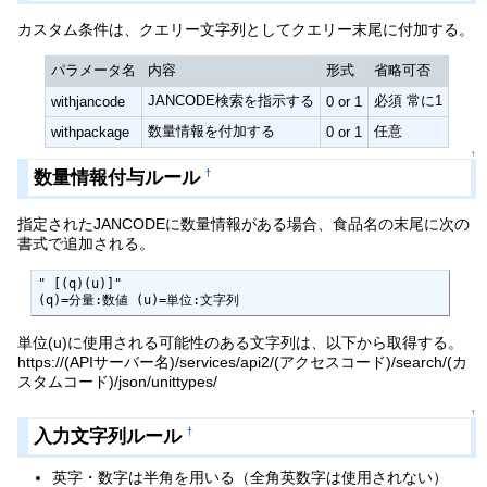
カスタム条件は、クエリー文字列としてクエリー末尾に付加する。
パラメータ名
内容
形式
省略可否
JANCODE検索を指示する
必須 常に1
withjancode
0 or 1
数量情報を付加する
任意
withpackage
0 or 1
↑
数量情報付与ルール
†
指定されたJANCODEに数量情報がある場合、食品名の末尾に次の
書式で追加される。
" [(q)(u)]"

(q)=分量:数値 (u)=単位:文字列
単位(u)に使用される可能性のある文字列は、以下から取得する。
https://(APIサーバー名)/services/api2/(アクセスコード)/search/(カ
スタムコード)/json/unittypes/
↑
入力文字列ルール
†
英字・数字は半角を用いる（全角英数字は使用されない）