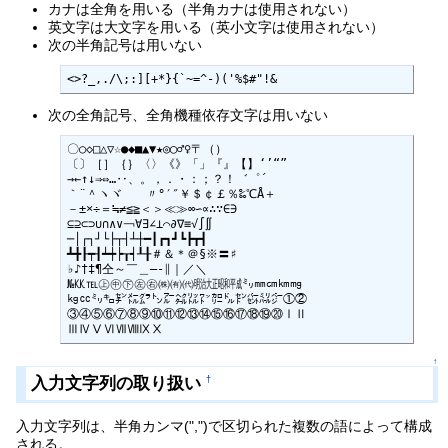
カナは全角を用いる（半角カナは使用されない）
英文字は大文字を用いる（英小文字は使用されない）
次の半角記号は用いない
<>?_,./\;:][+*}{`~=^-)('%$#"!&
次の全角記号、全角機種依存文字は用いない
〇○◇□△▽☆●◆■▲▼★◎◯♂♀〒（）

〔〕［］｛｝〈〉《》「」『』【】‘’“”

→←↑↓⇒⇔…‥、。，．・：；？！゛゜´

｀¨＾ヽヾゝゞ〃°′″￥＄￠￡％‰℃Å＋

－±×÷＝≒≠≦≧＜＞≪≫∞∽∝∴∵∈∋

⊆⊇⊂⊃∪∩∧∨￢∀∃∠⊥⌒∂∇≡√∫∬

─│┌┐┘└├┬┤┴┼━┃┏┓┛┗┣┳┫

┻╋┠┯┨┷┿┝┰┥┸╂＃＆＊＠§※〓♯

♭♪†‡¶仝～￣＿―‐∥｜／＼

№㏍℡㊤㊥㊦㊧㊨㈱㈲㈹㍾㍽㍼㍻㍉㎜㎝㎞㎎

㎏㏄㍉㌔㌢㍍㌘㌧㌃㌶㍑㍗㌍㌦㌣㌫㍊㌻①②

③④⑤⑥⑦⑧⑨⑩⑪⑫⑬⑭⑮⑯⑰⑱⑲⑳ⅠⅡ

ⅢⅣⅤⅥⅦⅧⅨⅩ
↑
入力文字列の取り扱い
†
入力文字列は、半角カンマ(",")で区切られた複数の語によって構成
される。