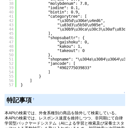
38
"molybdenum": 7.8,
39
"iodine": 0.1,
40
"biotin": 0.9,
41
"categorytree": [
42
"\u305d\u306e\u4ed6",
43
"\u83d3\u5b50\u985e",
44
"\u30b9\u30ca\u30c3\u30af\u83d3
45
],
46
"shopsubattr": {
47
"gaishoku": 0,
48
"kakou": 1,
49
"takeout": 0
50
},
51
"shopname": "\u304a\u3084\u3064\u30
52
"jancode": [
53
"4902775039833"
54
]
55
}
56
]
57
}
↑
特記事項
†
本APIの検索では、外食系種別の商品を除外して検索している。
本APIの検索では、レスポンス速度を維持しつつ、非同期にて自律
学習型バックヤードシステム（AIによる学習と検索及び栄養士スタ