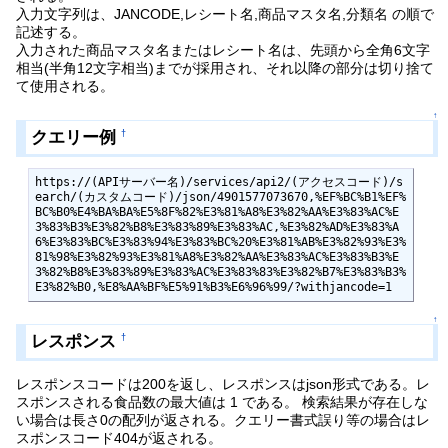
入力文字列は、JANCODE,レシート名,商品マスタ名,分類名 の順で
記述する。
入力された商品マスタ名またはレシート名は、先頭から全角6文字
相当(半角12文字相当)までが採用され、それ以降の部分は切り捨て
て使用される。
↑
クエリー例
†
https://(APIサーバー名)/services/api2/(アクセスコード)/s
earch/(カスタムコード)/json/4901577073670,%EF%BC%B1%EF%
BC%B0%E4%BA%BA%E5%8F%82%E3%81%A8%E3%82%AA%E3%83%AC%E
3%83%B3%E3%82%B8%E3%83%89%E3%83%AC,%E3%82%AD%E3%83%A
6%E3%83%BC%E3%83%94%E3%83%BC%20%E3%81%AB%E3%82%93%E3%
81%98%E3%82%93%E3%81%A8%E3%82%AA%E3%83%AC%E3%83%B3%E
3%82%B8%E3%83%89%E3%83%AC%E3%83%83%E3%82%B7%E3%83%B3%
E3%82%B0,%E8%AA%BF%E5%91%B3%E6%96%99/?withjancode=1
↑
レスポンス
†
レスポンスコードは200を返し、レスポンスはjson形式である。レ
スポンスされる食品数の最大値は 1 である。 検索結果が存在しな
い場合は長さ0の配列が返される。クエリー書式誤り等の場合はレ
スポンスコード404が返される。