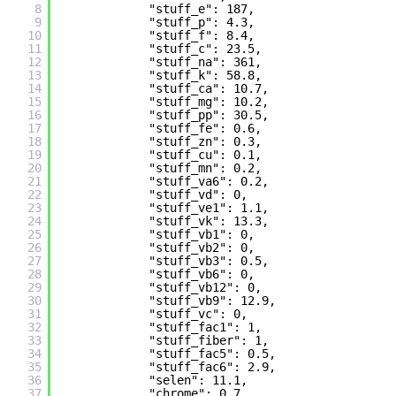
8
"stuff_e": 187,
9
"stuff_p": 4.3,
10
"stuff_f": 8.4,
11
"stuff_c": 23.5,
12
"stuff_na": 361,
13
"stuff_k": 58.8,
14
"stuff_ca": 10.7,
15
"stuff_mg": 10.2,
16
"stuff_pp": 30.5,
17
"stuff_fe": 0.6,
18
"stuff_zn": 0.3,
19
"stuff_cu": 0.1,
20
"stuff_mn": 0.2,
21
"stuff_va6": 0.2,
22
"stuff_vd": 0,
23
"stuff_ve1": 1.1,
24
"stuff_vk": 13.3,
25
"stuff_vb1": 0,
26
"stuff_vb2": 0,
27
"stuff_vb3": 0.5,
28
"stuff_vb6": 0,
29
"stuff_vb12": 0,
30
"stuff_vb9": 12.9,
31
"stuff_vc": 0,
32
"stuff_fac1": 1,
33
"stuff_fiber": 1,
34
"stuff_fac5": 0.5,
35
"stuff_fac6": 2.9,
36
"selen": 11.1,
37
"chrome": 0.7,