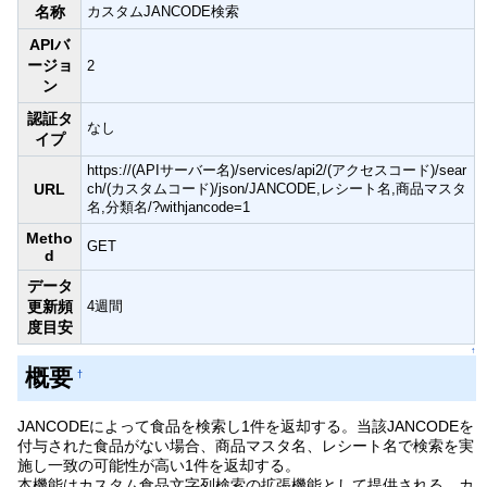
名称
カスタムJANCODE検索
APIバ
ージョ
2
ン
認証タ
なし
イプ
https://(APIサーバー名)/services/api2/(アクセスコード)/sear
URL
ch/(カスタムコード)/json/JANCODE,レシート名,商品マスタ
名,分類名/?withjancode=1
Metho
GET
d
データ
更新頻
4週間
度目安
↑
概要
†
JANCODEによって食品を検索し1件を返却する。当該JANCODEを
付与された食品がない場合、商品マスタ名、レシート名で検索を実
施し一致の可能性が高い1件を返却する。
本機能はカスタム食品文字列検索の拡張機能として提供される。カ