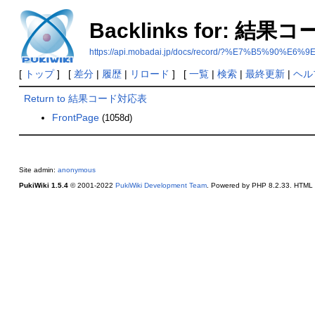
Backlinks for: 結
https://api.mobadai.jp/docs/record/?%E7%B5
[
トップ
] [
差分
|
履歴
|
リロード
] [
一覧
|
検索
|
最終更新
|
ヘル
Return to 結果コード対応表
FrontPage
(1058d)
Site admin:
anonymous
PukiWiki 1.5.4
© 2001-2022
PukiWiki Development Team
. Powered by PHP 8.2.33. HTML c