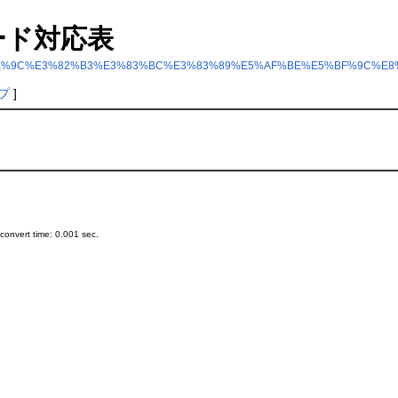
果コード対応表
%90%E6%9E%9C%E3%82%B3%E3%83%BC%E3%83%89%E5%AF%BE%E5%BF%9C%E
プ
]
onvert time: 0.001 sec.