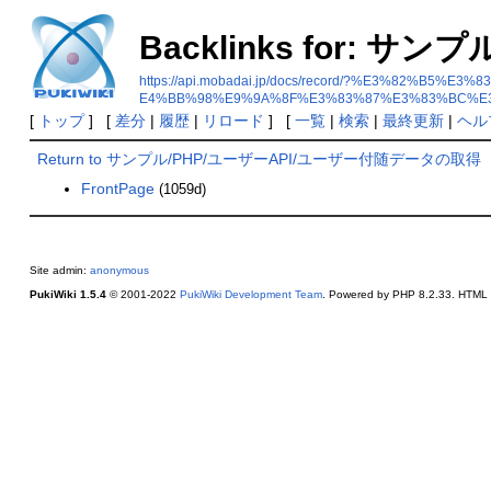
Backlinks for:
https://api.mobadai.jp/docs/record/?%E3%8
E4%BB%98%E9%9A%8F%E3%83%87%E3%83%BC%E
[
トップ
] [
差分
|
履歴
|
リロード
] [
一覧
|
検索
|
最終更新
|
ヘル
Return to サンプル/PHP/ユーザーAPI/ユーザー付随データの取得
FrontPage
(1059d)
Site admin:
anonymous
PukiWiki 1.5.4
© 2001-2022
PukiWiki Development Team
. Powered by PHP 8.2.33. HTML c