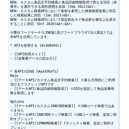
NEW: カスタム食品文字列検索と食品詳細情報取得で異なる項目（栄
養等）を選択できる契約形態を追加 (Sep 2021)&br;

NEW: カスタム検索APIにおいて食材を参照した検索精度改善に対応
した検索結果に対応 (Jan 2021)&br;

NEW: カスタム検索APIにおいて指定統合タグ食品群を優先上位表示
することに対応 (Oct 2020)&br;&br;

※弊社フードサーチ(LINE版)及びフードブラウザ(法人限定)では、
本APIを活用しています。

* APIを使用する [#cdd8491c]

- [[API利用ガイド]]

- [[栄養素データの読み方]]

* 各APIの詳細 [#ya336af1]

Main

- [[データAPI/カスタム食品文字列検索]] ※最も汎用的にご利用
頂けるフラグシップAPIです

- [[データAPI/食品詳細情報取得]] ※OIDを指定して食品栄養情
報を取得します

Options

- [[データAPI/カスタムJANCODE検索]] ※JANコード検索ではあ
りません

- [[データAPI/JANCODEマップ検索]] (JANコード検索、追加ご契
約オプション)

- [[データAPI/SIMWORD検索]] (サジェスト検索、追加ご契約オ
プション）
