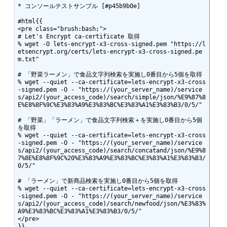
* コンソールテストサンプル [#p45b9b0e]

#html{{

<pre class="brush:bash;">

# Let's Encrypt ca-certificate 取得

% wget -O lets-encrypt-x3-cross-signed.pem "https://l
etsencrypt.org/certs/lets-encrypt-x3-cross-signed.pe
m.txt"

# 「野菜ラーメン」で食品文字列検索を実施し0番目から5個を取得

% wget --quiet --ca-certificate=lets-encrypt-x3-cross
-signed.pem -O - "https://(your_server_name)/service
s/api2/(your_access_code)/search/simple/json/%E9%87%8
E%E8%8F%9C%E3%83%A9%E3%83%BC%E3%83%A1%E3%83%B3/0/5/"

# 「野菜」「ラーメン」で食品文字列検索＋を実施し0番目から5個
を取得

% wget --quiet --ca-certificate=lets-encrypt-x3-cross
-signed.pem -O - "https://(your_server_name)/service
s/api2/(your_access_code)/search/concatand/json/%E9%8
7%8E%E8%8F%9C%20%E3%83%A9%E3%83%BC%E3%83%A1%E3%83%B3/
0/5/"

# 「ラーメン」で新商品検索を実施し0番目から5個を取得

% wget --quiet --ca-certificate=lets-encrypt-x3-cross
-signed.pem -O - "https://(your_server_name)/service
s/api2/(your_access_code)/search/newfood/json/%E3%83%
A9%E3%83%BC%E3%83%A1%E3%83%B3/0/5/"

</pre>
