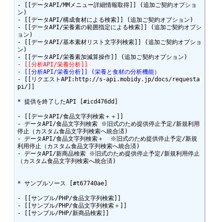
- [[データAPI/MMメニュー詳細情報取得]] (追加ご契約オプショ
ン)

- [[データAPI/構成食材による検索]] (追加ご契約オプション)

- [[データAPI/栄養素の範囲指定による検索]] (追加ご契約オプシ
ョン)

- [[データAPI/基本素材リスト文字列検索]] (追加ご契約オプショ
ン)

- [[分析API/栄養分析]]
- [[分析API/栄養分析]] (栄養と食材の分析機能）
- [[リクエストAPI:http://s-api.mobidy.jp/docs/requesta
pi/]]

* 提供を終了したAPI [#icd476dd]

- [[データAPI/食品文字列検索＋＋]]

- データAPI/食品文字列検索 ※旧式のため提供停止予定/新規利用
停止（カスタム食品文字列検索へ統合済)

- データAPI/食品文字列検索＋  ※旧式のため提供停止予定/新規
利用停止（カスタム食品文字列検索へ統合済)

- データAPI/新商品検索 ※旧式のため提供停止予定/新規利用停止
（カスタム食品文字列検索へ統合済)

* サンプルソース [#t67740ae]

- [[サンプル/PHP/食品文字列検索]]

- [[サンプル/PHP/食品文字列検索＋]]

- [[サンプル/PHP/新商品検索]]
