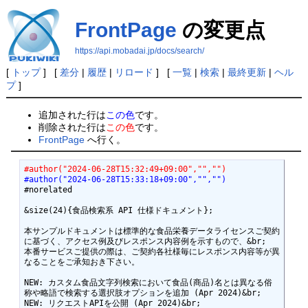
FrontPage
の変更点
https://api.mobadai.jp/docs/search/
[
トップ
] [
差分
|
履歴
|
リロード
] [
一覧
|
検索
|
最終更新
|
ヘル
プ
]
追加された行は
この色
です。
削除された行は
この色
です。
FrontPage
へ行く。
#author("2024-06-28T15:32:49+09:00","","")
#author("2024-06-28T15:33:18+09:00","","")
#norelated

&size(24){食品検索系 API 仕様ドキュメント};

本サンプルドキュメントは標準的な食品栄養データライセンスご契約
に基づく、アクセス例及びレスポンス内容例を示すもので、&br;

本番サービスご提供の際は、ご契約各社様毎にレスポンス内容等が異
なることをご承知おき下さい。

NEW: カスタム食品文字列検索において食品(商品)名とは異なる俗
称や略語で検索する選択肢オプションを追加 (Apr 2024)&br;

NEW: リクエストAPIを公開 (Apr 2024)&br;
