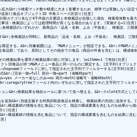
かける検索結果数が0の時、1番目の検索語の文字数が３文字になるまで１文字ずつ減ら
象を拡大&br;※検索マッチ数や精度に大きく影響するため、標準では実施しない設定です。
標準追加)|食品オブジェクトID 半角スペース区切り|任意|

、大分類カテゴリ名など4千件超の主要語と本検索語が合致した場合、検索母体数を最大 2
意事項：検索語によっては処理時間が長くなる場合があります。|実施する=1|任意|

追加します&br;各検索語のいずれかが、新商品の「品名・名称、よみ（平仮名）、検索語
新商品を追加します&br;全検索語が同時に、新商品の「品名・名称、よみ（平仮名）、検索
る対象の範囲を限定する。&br;対象範囲には、「M&Mメニュー」が指定できる。&br;※M
たる食品群」であり、原則としてその他全ての食品（商品や外食を含む）は、構成食材
し&br;その検索結果を通常の検索結果の前に付加します。|withmm=1 で有効|任意|

たオブジェクトID食品が持つM&Mメニュー食品と同一のものに限定する。|文字列(オブジェクト
ー&br;shopnameフィールドに対して指定された文字列でフィルターする|文字列|任意|

式&br;|完全一致=full 部分一致=part |省略時part|

み=yes メーカー名なしのみ=no 両方=both|省略可・省略時both|

層マッチ&br;caregorytreeフィールド内のいずれかに対して指定された文字列でフ
べ替えオプション&br;検索結果を独自ルールに基づいて並べ替える。&br;※slot4方
的取扱食品を追加&br;別途定義する特異的取扱食品を検索し、検索結果の先頭に追加する。|実
による除外指定&br;構成素材の情報を含む食品について、指定の構成要素を含むものを結果
り|任意|

による含有指定&br;構成素材の情報を含む食品について、指定の構成要素を含むものを結果
|
