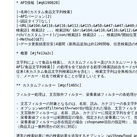
* API情報 [#q6190828]

|~名称|カスタム食品文字列検索|

|~APIバージョン|2|

|~認証タイプ|なし|

|~URL|&#104;&#116;&#116;&#112;&#115;&#58;&#47;&#47;&#
検索語1 検索語2 ... 検索語N/ &br;&#104;&#116;&#116;&#112;&#11
rch/(カスタムコード)/json/検索語1 検索語2 ... 検索語N/開始位置
|~Method|GET|

|~データ更新頻度目安|4週間（新商品追加は約12時間毎、任意検索語の
* 概要 [#jfe13a2c]

文字列によって食品を検索し、カスタムフィルター及びカスタムソートを実施
API/食品文字列検索]] の処理を全て結合する処理(検索語結合モードが
従来(本カスタム食品文字列検索以外を含む）、検索文字列は全角相当の先
リ、メーカー・社名で検索することが望ましいとする。

** カスタムフィルター [#qcf1465c]

フィルター処理は、文言除外フィルター、栄養素値フィルターの各処理が
- 文言フィルターの対象となるのは、名前、読み、カテゴリーの各文字列で
- オプションwordfilterwith=rwordが指定された場合、文言フィ
- 文言除外フィルターは、名前、読み、カテゴリーに指定文字列を全てま
- 栄養素値フィルターは範囲指定の場合、指定された栄養素について、指
- 栄養素値フィルターは存在指定の場合（shopname項目の指定時）
（商品又は一般料理かの区分に対応）

通常の検索結果に他の検索結果を追加するオプション（withnewfood_an