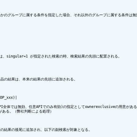
れかのグループに属する条件を指定した場合、それ以外のグループに属する条件は無
、singular=1 が指定された検索の時、検索結果の先頭に配置される。

品の結果は、本来の結果の先頭に追加される。

_xxx)|

I全体では無効、任意APIでのみ有効)の指定としてownerexclusiveの用意がある
がある。（弊社判断による処理）

の結果の後尾に追加され、以下の副検索が対象となる。
