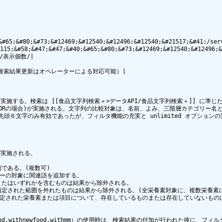
40;&#65;&#80;&#73;&#12469;&#12540;&#12496;&#12540;&#21517;&#
5;&#58;&#47;&#47;&#40;&#65;&#80;&#73;&#12469;&#12540;&#12496
/表示個数/|

検索結果更新はオペレーターによる対応可能）|

する。検索は [[食品文字列検索＋>データAPI/食品文字列検索＋]] に準じた
ORの場合)が実施される。文字列の比較対象は、名前、よみ、三階層カテゴリー名となる
頭６文字のみ有効であったが、フィルタ機能の充実と unlimited オプショ
実施される。

ある。(複数可)

ルターの対象に関連語を追加する。

たはいずれかを含むものは結果から除外される。

定された範囲を外れたものは結果から除外される。(全栄養素対象に、複数栄養素に
、指定された栄養素または項目について、存在しているものまたは存在していないもの
d,withnewfood,withmm）の使用時は、検索結果の付加が行われた後に、フィ