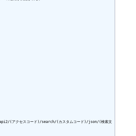
ervices/api2/(アクセスコード)/search/(カスタムコード)/json/(検索文