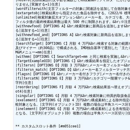
|nozero|先頭検索語の文字数を減数して再検索&br;フィルターに
りません|実施する=1|任意|

|wordfilterwith|文言フィルターの対象に関連語を追加して合致対
|extargetobj|検索結果から指定された食品を除外する。(2022/6 
|unlimited|検索対象拡大オプション&br;メーカー名、カテゴリ名
フィルタ後の最終検索結果数は最大 500 件に制限されます。&br;※注
|withnewfood|【OPTIONS A】&br;検索対象に新商品を
る|追加する=1|任意|

|withnewfood_and|【OPTIONS A】&br;検索対象に
る|追加する=1|任意|

|SearchTarget|【OPTIONS C】月額 4 万円&br;検索す
及びマイナー（約300品）で構成される、IMD独自基準で選別した「主
M&Mメニュー=mm|任意|

|withmm|【OPTIONS C】SearchTarget=mm と同じ検索を実施
|TargetExampleOID|【OPTIONS C】&br;検索結果を指定し
|filtersn|【OPTIONS D】月額 3 万円&br;メーカー名フィルタ
|filtersn_match|【OPTIONS D】&br;メーカー名フィルターマッチ方
|flagsn|【OPTIONS D】&br;メーカー名付きフラグ|メーカー名付きの
|filtercatN|【OPTIONS E】月額 3 万円&br;カテゴリー階
字列|任意|

|reordering|【OPTIONS F】月額 4 万円&br;検索結果並
ot4|任意|

|singular|【OPTIONS G】月額 4 万円&br;検索対象に特異
|exelement|【OPTIONS G】月額 4 万円&br;構成素材
較対象となる。|文字列(オブジェクトID) 複数の場合は半角スペース区切
|inelement|【OPTIONS G】月額 4 万円&br;構成素材
となる。|文字列(オブジェクトID) 複数の場合は半角スペース区切り|任意
** カスタムスロット条件 [#m051cee1]
