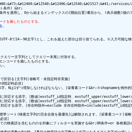
65;&#80;&#73;&#12469;&#12540;&#12496;&#12540;&#21517;&#41;/s
件) &br;

条件を適用し、0から始まるインデックスの(開始位置)番目から、(表示個数)個のア
コードを施したものとする。
る。
te(UTF-8で24～96文字)とし、これを超えた部分は切り捨てられる。※入力可能
クエリー文字列としてクエリー末尾に付加する。

Lエンコードを施したものとする。

い。

スで区切る|文字列|省略可・未指定時非実施|

rd指定時必須|

まる添字。Nは1ずつ増加しなければならない。|栄養素コード&br;※shopnameを例外的
に対応する添字。|数値|exstuff_id指定時、exstuff_upper/exstuff_lower/
に対応する添字。|数値|exstuff_id指定時、exstuff_upper/exstuff_lower/
対応する添字。|存在時除外=exclude 非存在時除外=include|exstuff_id指定時、ex
うと、標準ソート(検索文字列の完全合致を最優先)は解除されます。|栄養素コード|省略
必須|

のうち全ての検索語を含むもののを対象にフィルターを実施する&br;OR条件=or 各