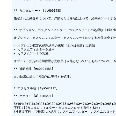
** カスタムソート [#c0b91488]

指定された栄養素について、昇順または降順によって、結果をソートする
** オプション、カスタムフィルター、カスタムソートの処理順 [#la7bb5
オプション、カスタムフィルター、カスタムソートのいずれか又は全てが
- オプション指定の処理結果の末尾（または先頭）に追加

- カスタムフィルターを適用

- カスタムソートを実施

オプション指定の追加位置が先頭又は末尾となっているものについて、カ
** 補助処理 [#c0b91488]

出力結果に対して補助的に実行する処理。

* アクセス手順 [#ya59d11f]

** クエリー [#l9016c71]

&#104;&#116;&#116;&#112;&#115;&#58;&#47;&#47;&#40;&#
字列)/?(カスタムフィルター・カスタムスロット条件) &br;

(検索文字列) で検索した結果にカスタムフィルター・カスタムスロット