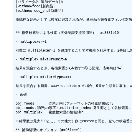
|パラメータ名|追加データ|h

|withnewfood|新商品|

|withnewfood_and|新商品|

※純粋な結果としては後尾に追加されるが、新商品も栄養素フィルタ対象
** 複数検索語による検索（画像認識支援等用途） [#c8331b10]

- multiplexer=1

引数に multiplexer=1 を追加することで本機能を利用する。2番目
- multiplex_mixtureunit=N

結果を混合するとき、各検索番からN個ずつ取る指定。省略時はN=1

- multiplex_mixturetype=xxx

結果を混合する順番。xxx=roundrobin の場合、0番から順番に取る。xx
- 返値

obj.foods	従来と同じフォーマットの検索結果&br;

obj.foods.(配列の添字).multiplex_index 発生源として各検索番
obj.multiplex	複数検索語の情報&br;

※結果数は最大500とし、その他の引数はcustomと同じ。全ての検索番
** 補助処理のオプション [#m051cee1]
