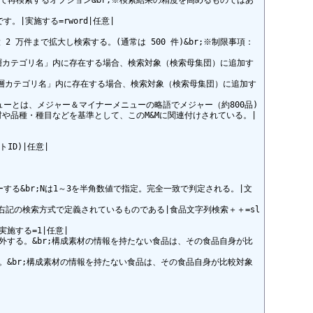
して再検索するオプション&br;※検索結果の精度を高めるものではあ
|実施する=rword|任意|

 万件まで拡大し検索する。(通常は 500 件)&br;※制限事項：
、三階層カテゴリ名」内に存在する場合、検索対象（検索母集団）に追加す
語、三階層カテゴリ名」内に存在する場合、検索対象（検索母集団）に追加す
&Mメニューとは、メジャー＆マイナーメニューの略語でメジャー（約800品)
や品種・種目などを基準として、このM&Mに関連付けされている。|
ID)|任意|

ィルターする&br;Nは1～3を半角数値で指定。完全一致で判定される。|文
式として右記の検索方式で定義されているものである|食品文字列検索＋＋=sl
施する=1|任意|

から除外する。&br;構成素材の情報を持たない食品は、その食品自身が比
に含む。&br;構成素材の情報を持たない食品は、その食品自身が比較対象