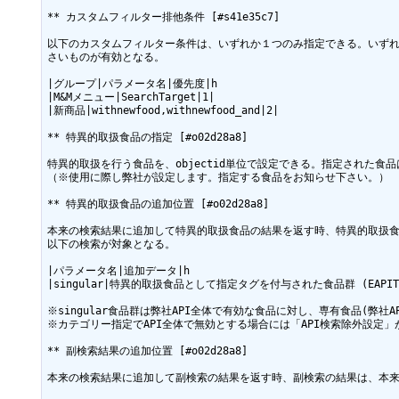
** カスタムフィルター排他条件 [#s41e35c7]

以下のカスタムフィルター条件は、いずれか１つのみ指定できる。いず
さいものが有効となる。

|グループ|パラメータ名|優先度|h

|M&Mメニュー|SearchTarget|1|

|新商品|withnewfood,withnewfood_and|2|

** 特異的取扱食品の指定 [#o02d28a8]

特異的取扱を行う食品を、objectid単位で設定できる。指定された食品は
（※使用に際し弊社が設定します。指定する食品をお知らせ下さい。）

** 特異的取扱食品の追加位置 [#o02d28a8]

本来の検索結果に追加して特異的取扱食品の結果を返す時、特異的取扱食
以下の検索が対象となる。

|パラメータ名|追加データ|h

|singular|特異的取扱食品として指定タグを付与された食品群 (EAPITOP
※singular食品群は弊社API全体で有効な食品に対し、専有食品(弊社AP
※カテゴリー指定でAPI全体で無効とする場合には「API検索除外設定」
** 副検索結果の追加位置 [#o02d28a8]

本来の検索結果に追加して副検索の結果を返す時、副検索の結果は、本来