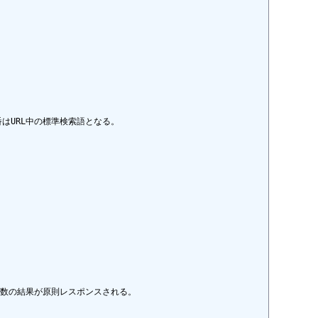
番はURL中の標準検索語となる。

定数の結果が原則レスポンスされる。
