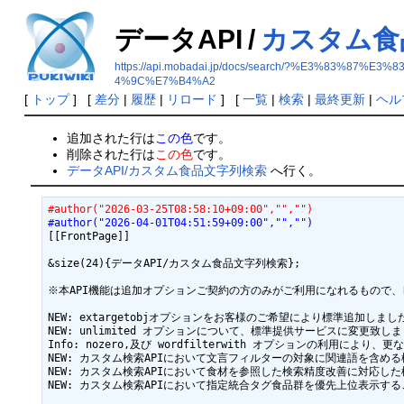
データAPI
/
カスタム食
https://api.mobadai.jp/docs/search/?%E3%8
4%9C%E7%B4%A2
[
トップ
] [
差分
|
履歴
|
リロード
] [
一覧
|
検索
|
最終更新
|
ヘル
追加された行は
この色
です。
削除された行は
この色
です。
データAPI/カスタム食品文字列検索
へ行く。
#author("2026-03-25T08:58:10+09:00","","")
#author("2026-04-01T04:51:59+09:00","","")
[[FrontPage]]

&size(24){データAPI/カスタム食品文字列検索};

※本API機能は追加オプションご契約の方のみがご利用になれるもので、レ
NEW: extargetobjオプションをお客様のご希望により標準追加しました 
NEW: unlimited オプションについて、標準提供サービスに変更致しまし
Info: nozero,及び wordfilterwith オプションの利用により、更
NEW: カスタム検索APIにおいて文言フィルターの対象に関連語を含める検索に
NEW: カスタム検索APIにおいて食材を参照した検索精度改善に対応した検索結
NEW: カスタム検索APIにおいて指定統合タグ食品群を優先上位表示することに