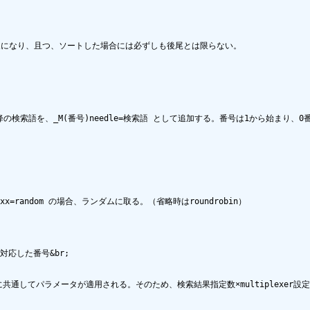
になり、且つ、ソートした場合には必ずしも後尾とは限らない。

以降の検索語を、_M(番号)needle=検索語 として追加する。番号は1から始まり、0
x=random の場合、ランダムに取る。（省略時はroundrobin）

に対応した番号&br;

に共通してパラメータが適用される。そのため、検索結果指定数×multiplexer設