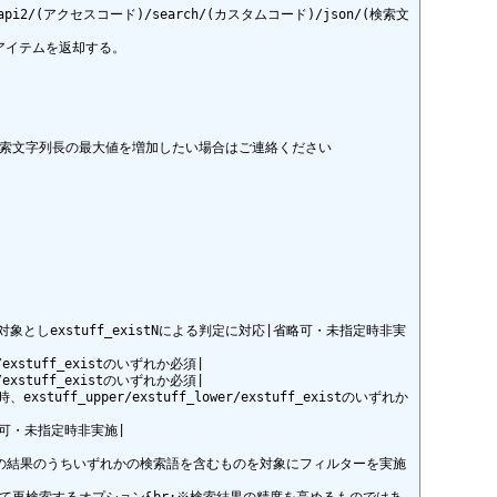
ervices/api2/(アクセスコード)/search/(カスタムコード)/json/(検索文
イテムを返却する。

な検索文字列長の最大値を増加したい場合はご連絡ください

対象としexstuff_existNによる判定に対応|省略可・未指定時非実
exstuff_existのいずれか必須|

exstuff_existのいずれか必須|

stuff_upper/exstuff_lower/exstuff_existのいずれか
可・未指定時非実施|

検索語の結果のうちいずれかの検索語を含むものを対象にフィルターを実施