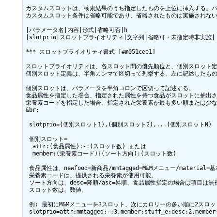
カスタムスロットは、検索結果のうち指定したものを上位に挿入する。パ
カスタムスロット条件は省略可能であり、省略されたものは実施されない
|パラメータ名|内容|形式|省略可否|h

|slotprio|スロットプライオリティ|文字列|省略可・未指定時非実施|

*** スロットプライオリティ書式 [#m051cee1]

スロットプライオリティは、各スロット間の優先順位と、個別スロット定義
個別スロット定義は、半角カンマで区切って列挙する。左に記述したものが優
個別スロットは、パラメータを半角コロンで区切って記述する。

食品属性を指定した場合、指定された属性を持つ食品がスロットに抽出さ
栄養素コードを指定した場合、指定された栄養素が最も多い順または少な
&br;

 slotprio=(個別スロット1),(個別スロット2),...(個別スロットN)

 個別スロット=

  attr:(食品属性):-:(スロット数) または

  member:(栄養素コード):(ソート方向):(スロット数)

 食品属性は、newfood=新商品/mmtagged=M&Mメニュー/material=基本素材食品 のうち、提供される検索のものが使用可能。

 栄養素コードは、提供される栄養素が使用可能。

 ソート方向は、desc=降順/asc=昇順、食品属性指定の場合は項目は無視される。

 スロット数は、数値。

 例: 最初にM&Mメニューを3スロット、次にカロリーの多い順に2スロット、糖質の少ない順に2スロット

 slotprio=attr:mmtagged:-:3,member:stuff_e:desc:2,member:carbo:asc:2
