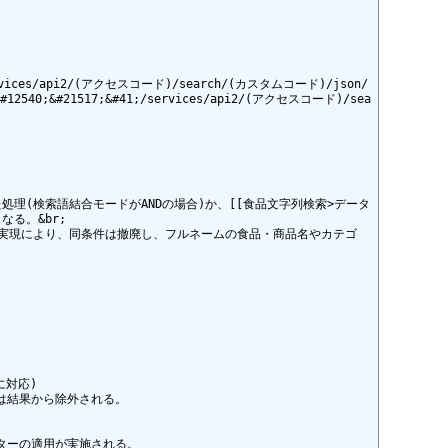
41;/services/api2/(アクセスコード)/search/(カスタムコード)/json/
;&#12540;&#21517;&#41;/services/api2/(アクセスコード)/sea
処理(検索語結合モードがANDの場合)か、[[食品文字列検索>データ
。&br;

ンの実現により、同条件は撤廃し、フルネームの食品・商品名やカテゴ
対応)

は結果から除外される。

ルターの適用が実施される。
