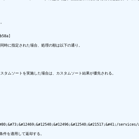
。

8a]

同時に指定された場合、処理の順は以下の通り。

スタムソートを実施した場合は、カスタムソート結果が優先される。

65;&#80;&#73;&#12469;&#12540;&#12496;&#12540;&#21517;&#41;/s
条件を適用して返却する。
