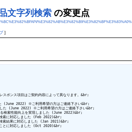
品文字列検索
の変更点
3%87%E3%83%BC%E3%82%BFAPI/%E3%82%AB%E3%82%B9%E3%82%BF%E3%8
プ
]
スポンス項目はご契約内容によって異なります。&br;

(June 2022) ※ご利用希望の方はご連絡下さい&br;

た (June 2022) ※ご利用希望の方はご連絡下さい&br;

なる検索性能向上を実現しました (June 2022)&br;

対応しました (Feb 2022)&br;

果に対応しました (Jan 2021)&br;

対応しました (Oct 2020)&br;
