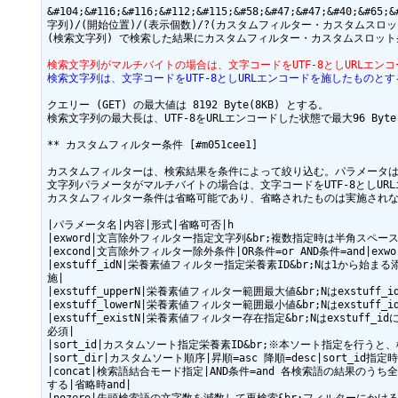
&#104;&#116;&#116;&#112;&#115;&#58;&#47;&#47;&#40;&#
字列)/(開始位置)/(表示個数)/?(カスタムフィルター・カスタムスロット条
(検索文字列) で検索した結果にカスタムフィルター・カスタムスロット
検索文字列がマルチバイトの場合は、文字コードをUTF-8としURLエン
検索文字列は、文字コードをUTF-8としURLエンコードを施したものとす
クエリー (GET) の最大値は 8192 Byte(8KB) とする。

検索文字列の最大長は、UTF-8をURLエンコードした状態で最大96 By
** カスタムフィルター条件 [#m051cee1]

カスタムフィルターは、検索結果を条件によって絞り込む。パラメータは
文字列パラメータがマルチバイトの場合は、文字コードをUTF-8としUR
カスタムフィルター条件は省略可能であり、省略されたものは実施されな
|パラメータ名|内容|形式|省略可否|h

|exword|文言除外フィルター指定文字列&br;複数指定時は半角スペー
|excond|文言除外フィルター除外条件|OR条件=or AND条件=and|exwo
|exstuff_idN|栄養素値フィルター指定栄養素ID&br;Nは1から始
施|

|exstuff_upperN|栄養素値フィルター範囲最大値&br;Nはexstuff_id
|exstuff_lowerN|栄養素値フィルター範囲最小値&br;Nはexstuff_id
|exstuff_existN|栄養素値フィルター存在指定&br;Nはexstuff_idに
必須|

|sort_id|カスタムソート指定栄養素ID&br;※本ソート指定を行
|sort_dir|カスタムソート順序|昇順=asc 降順=desc|sort_id指定時
|concat|検索語結合モード指定|AND条件=and 各検索語の結果
する|省略時and|
